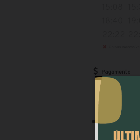
15:08
15
18:40
19
22:22
22
Ônibus inacessíve
Pagamento
Nos ônibus dessa
S
Compartilhe