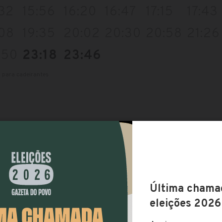
:32
15:56
16:20
16:47
17:15
17:43
:08
19:35
20:02
20:30
20:58
21:26
:50
23:18
23:46
l para cadeirantes
 linha você pode pagar a passagem com:
omente cartão