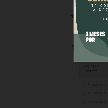
Salve no seu c
Veja como guarda
ADICIONAR À 
Trajeto da linh
Paradas por onde
SENTIDO:
São Bráz
Praça Tirad
Alameda Dr.
Alameda Dr.