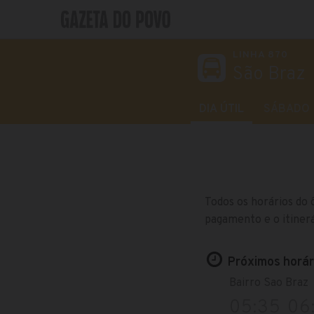
LINHA 870
São Braz
DIA ÚTIL
SÁBADO
Todos os horários do 
pagamento e o itinerá
Próximos horári
Bairro Sao Braz
05:35
06