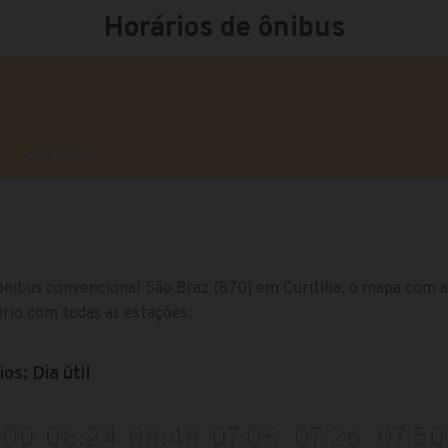
Horários de ônibus
DOMINGO
ônibus convencional São Braz (870) em Curitiba, o mapa com a r
rio com todas as estações:
os: Dia útil
:00
06:24
06:46
07:06
07:26
07:50