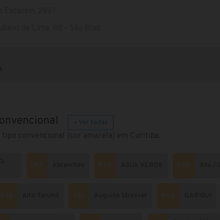
 Escorsin, 2897
bens de Lima, 80 - São Braz
s
convencional
+ Ver todas
 tipo convencional (cor amarela) em Curitiba.
D.
182
Abranches
863
ÁGUA VERDE
265
Ahú / 
373
Alto Tarumã
361
Augusto Stresser
862
BARIGUI