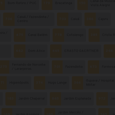
Canal da Música
75
Bom Retiro / PUC
170
Bracatinga
150
Vista Alegre
Caiuá / Fazendinha /
706
703
Caiuá
386
Cajuru
Centro
ira /
475
Canal Belém
778
Cotolengo
385
Cristo R
e
662
Dom Ático
465
ERASTO GAERTNER
266
Fernando de Noronha
275
701
Fazendinha
673
Formos
/ Laranjeiras
Itupava / Hospital
371
Higienópolis
374
Hugo Lange
366
Militar
o
183
Jardim Chaparral
865
Jardim Esplanada
972
Jar
Jardim Mercês /
169
Jardim Kosmos
160
365
J