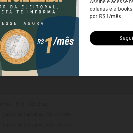
elular
r essa página para abrir mais tarde
TELA INICIAL
a
 passa o ônibus São Braz (870)
entes - 870 - São Braz
 Carlos de Carvalho, 158 - Centro
 Carlos de Carvalho, 552 - Centro