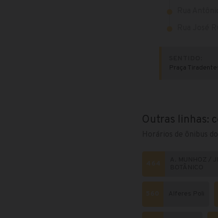
Rua Antônio
Rua José Ru
SENTIDO:
Praça Tiradente
Outras linhas: 
Horários de ônibus do
A. MUNHOZ / J
464
BOTÂNICO
560
Alferes Poli