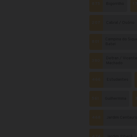
875
Bigorrilho
1
207
Cabral / Osório
Campina do Sique
801
Batel
Detran / Vicent
380
Machado
466
Estudantes
561
Guilhermina
468
Jardim Centaur
474
Jardim Itiberê