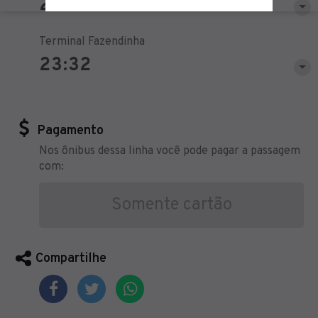
23:31
Terminal Fazendinha
23:32
Pagamento
Nos ônibus dessa linha você pode pagar a passagem
com:
Somente cartão
Compartilhe