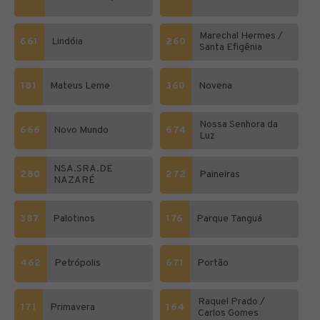
Marechal Hermes /
661
Lindóia
260
Santa Efigênia
181
Mateus Leme
360
Novena
Nossa Senhora da
666
Novo Mundo
674
Luz
NSA.SRA.DE
280
272
Paineiras
NAZARÉ
387
Palotinos
176
Parque Tanguá
462
Petrópolis
671
Portão
Raquel Prado /
171
Primavera
164
Carlos Gomes