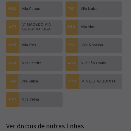
663
Vila Cubas
761
Vila Izabel
V. MACEDO VIA
477
166
Vila Nori
GUABIROTUBA
665
Vila Rex
762
Vila Rosinha
860
Vila Sandra
471
Vila São Paulo
184
Vila Suiça
779
V. VELHA/BURITI
777
Vila Velha
Ver ônibus de outras linhas