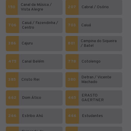
Canal da Música /
150
207
Cabral / Osório
Vista Alegre
Caiuá / Fazendinha /
706
703
Caiuá
Centro
Campina do Siqueira
386
Cajuru
801
/ Batel
475
Canal Belém
778
Cotolengo
Detran / Vicente
385
Cristo Rei
380
Machado
ERASTO
662
Dom Ático
465
GAERTNER
266
Estribo Ahú
466
Estudantes