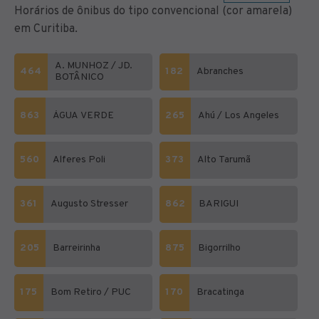
Horários de ônibus do tipo convencional (cor amarela)
em Curitiba.
A. MUNHOZ / JD.
464
182
Abranches
BOTÂNICO
863
ÁGUA VERDE
265
Ahú / Los Angeles
560
Alferes Poli
373
Alto Tarumã
361
Augusto Stresser
862
BARIGUI
205
Barreirinha
875
Bigorrilho
175
Bom Retiro / PUC
170
Bracatinga