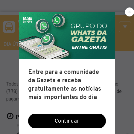
LINHA 778
Cotolengo
DIA ÚTIL
SÁBADO
DOMINGO
Todos os horários do ônibus convencional Cotolengo
(778) em Curitiba, o mapa com a rota da linha, tipo de
pagamento e o itinerário com todas as estações:
Próximos horários: Dia útil
Praca Rui Barbosa