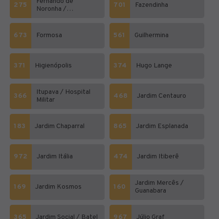
Fernando de
275
701
Fazendinha
Noronha /
Laranjeiras
673
Formosa
561
Guilhermina
371
Higienópolis
374
Hugo Lange
Itupava / Hospital
366
468
Jardim Centauro
Militar
183
Jardim Chaparral
865
Jardim Esplanada
972
Jardim Itália
474
Jardim Itiberê
Jardim Mercês /
169
Jardim Kosmos
160
Guanabara
365
Jardim Social / Batel
967
Júlio Graf