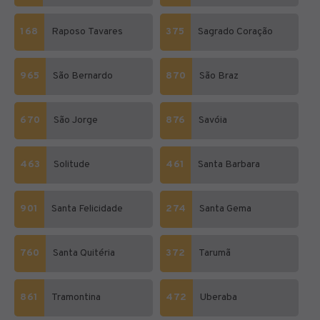
168
Raposo Tavares
375
Sagrado Coração
965
São Bernardo
870
São Braz
670
São Jorge
876
Savóia
463
Solitude
461
Santa Barbara
901
Santa Felicidade
274
Santa Gema
760
Santa Quitéria
372
Tarumã
861
Tramontina
472
Uberaba