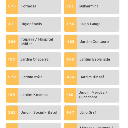
673
Formosa
561
Guilhermina
371
Higienópolis
374
Hugo Lange
Itupava / Hospital
366
468
Jardim Centauro
Militar
183
Jardim Chaparral
865
Jardim Esplanada
972
Jardim Itália
474
Jardim Itiberê
Jardim Mercês /
169
Jardim Kosmos
160
Guanabara
365
Jardim Social / Batel
967
Júlio Graf