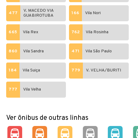
V. MACEDO VIA
477
166
Vila Nori
GUABIROTUBA
665
Vila Rex
762
Vila Rosinha
860
Vila Sandra
471
Vila São Paulo
184
Vila Suiça
779
V. VELHA/BURITI
777
Vila Velha
Ver ônibus de outras linhas