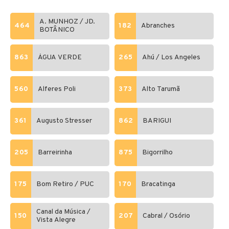
A. MUNHOZ / JD.
464
182
Abranches
BOTÂNICO
863
ÁGUA VERDE
265
Ahú / Los Angeles
560
Alferes Poli
373
Alto Tarumã
361
Augusto Stresser
862
BARIGUI
205
Barreirinha
875
Bigorrilho
175
Bom Retiro / PUC
170
Bracatinga
Canal da Música /
150
207
Cabral / Osório
Vista Alegre