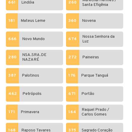
Marechal Hermes /
661
Lindóia
260
Santa Efigênia
181
Mateus Leme
360
Novena
Nossa Senhora da
666
Novo Mundo
674
Luz
NSA.SRA.DE
280
272
Paineiras
NAZARÉ
387
Palotinos
176
Parque Tanguá
462
Petrópolis
671
Portão
Raquel Prado /
171
Primavera
164
Carlos Gomes
168
Raposo Tavares
375
Sagrado Coração