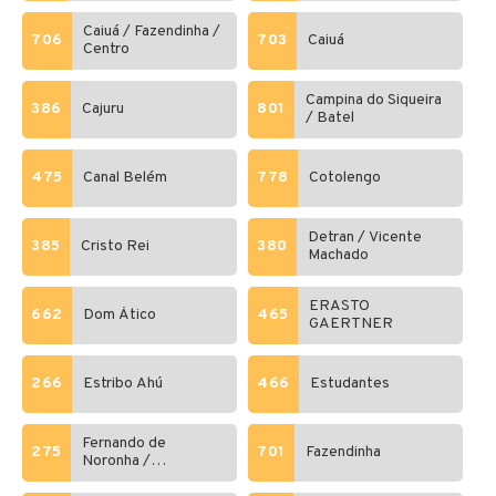
Caiuá / Fazendinha /
706
703
Caiuá
Centro
Campina do Siqueira
386
Cajuru
801
/ Batel
475
Canal Belém
778
Cotolengo
Detran / Vicente
385
Cristo Rei
380
Machado
ERASTO
662
Dom Ático
465
GAERTNER
266
Estribo Ahú
466
Estudantes
Fernando de
275
701
Fazendinha
Noronha /
Laranjeiras