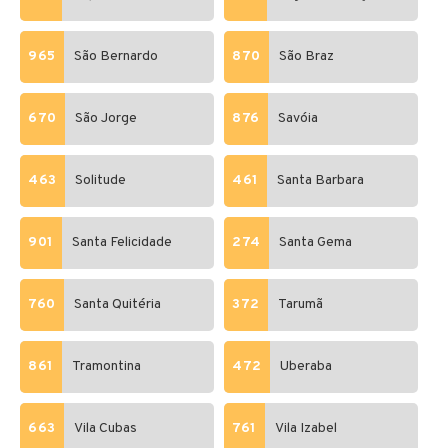
965
São Bernardo
870
São Braz
670
São Jorge
876
Savóia
463
Solitude
461
Santa Barbara
901
Santa Felicidade
274
Santa Gema
760
Santa Quitéria
372
Tarumã
861
Tramontina
472
Uberaba
663
Vila Cubas
761
Vila Izabel