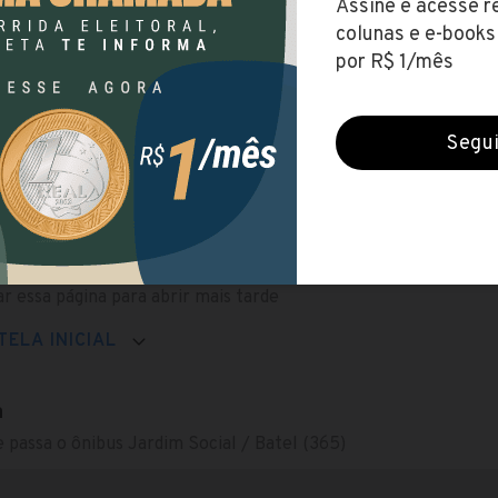
omente cartão
elular
r essa página para abrir mais tarde
TELA INICIAL
a
 passa o ônibus Jardim Social / Batel (365)