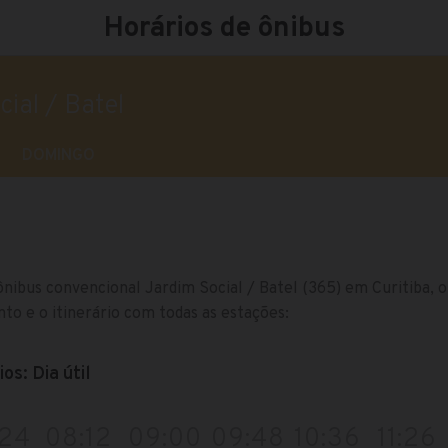
Horários de ônibus
ial / Batel
DOMINGO
ônibus convencional Jardim Social / Batel (365) em Curitiba, 
nto e o itinerário com todas as estações:
os: Dia útil
:24
08:12
09:00
09:48
10:36
11:26