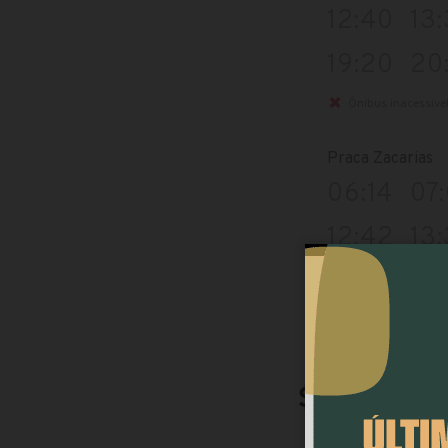
12:40
13
19:20
20
Ônibus inacessíve
Praca Zacarias
06:14
07
12:42
13
19:22
20
Ônibus inacessíve
Pagamento
Nos ônibus dessa