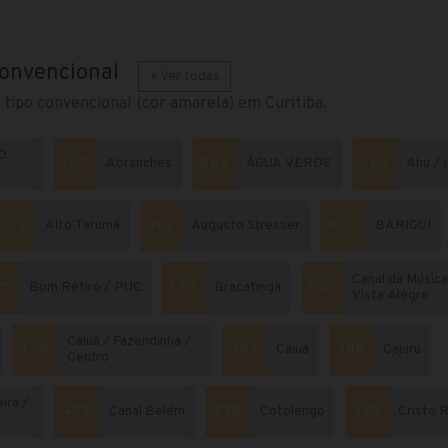
convencional
+ Ver todas
 tipo convencional (cor amarela) em Curitiba.
D.
182
Abranches
863
ÁGUA VERDE
265
Ahú / 
373
Alto Tarumã
361
Augusto Stresser
862
BARIGUI
Canal da Música
75
Bom Retiro / PUC
170
Bracatinga
150
Vista Alegre
Caiuá / Fazendinha /
706
703
Caiuá
386
Cajuru
Centro
ira /
475
Canal Belém
778
Cotolengo
385
Cristo R