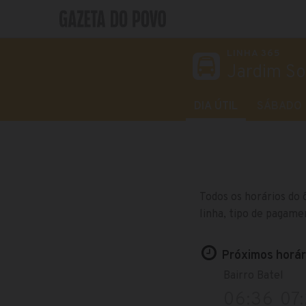
LINHA 365
Jardim Soc
DIA ÚTIL
SÁBADO
Todos os horários do 
linha, tipo de pagame
Próximos horári
Bairro Batel
06:36
07