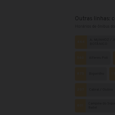
Outras linhas: 
Horários de ônibus do
A. MUNHOZ / J
464
BOTÂNICO
560
Alferes Poli
875
Bigorrilho
1
207
Cabral / Osório
Campina do Sique
801
Batel