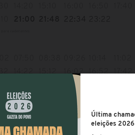
:30
14:20
15:10
16:00
16:50
17:40
:10
21:00
21:48
22:34
23:22
l para cadeirantes
:02
07:50
08:38
09:26
10:14
11:02
:32
14:22
15:12
16:02
16:52
17:42
:12
21:02
21:52
22:40
23:24
l para cadeirantes
 linha você pode pagar a passagem com: