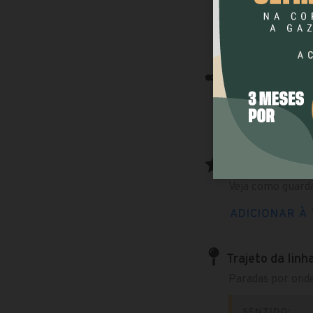
S
Compartilhe
Salve no seu c
Veja como guarda
ADICIONAR À 
Trajeto da linh
Paradas por onde
SENTIDO: