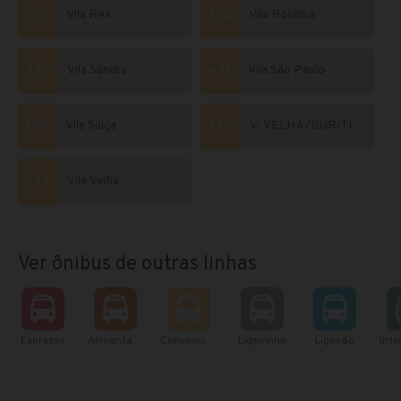
665
Vila Rex
762
Vila Rosinha
860
Vila Sandra
471
Vila São Paulo
184
Vila Suiça
779
V. VELHA/BURITI
777
Vila Velha
Ver ônibus de outras linhas
Expresso
Alimentador
Convencional
Ligeirinho
Ligeirão