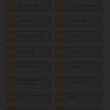
863
ÁGUA VERDE
265
Ahú / Los Angeles
560
Alferes Poli
373
Alto Tarumã
361
Augusto Stresser
862
BARIGUI
205
Barreirinha
875
Bigorrilho
175
Bom Retiro / PUC
170
Bracatinga
Canal da Música /
150
207
Cabral / Osório
Vista Alegre
Caiuá / Fazendinha /
706
703
Caiuá
Centro