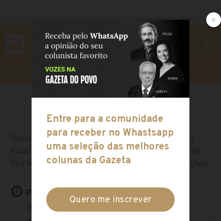
LINHA 280
Nsa.sra.de Nazaré
DIA ÚTIL
SÁBADO
DOMINGO
Todos os horários do ônibus convencional Nsa.sra.de
Nazaré (280) em Curitiba, o mapa com a rota da linha,
tipo de pagamento e o itinerário com todas as estações:
Próximos horários: Sábado
Bairro Nsa.sra.de Nazare