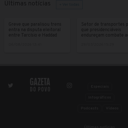
Últimas notícias
+ Ver todas
Greve que paralisou trens
Setor de transportes 
entra na disputa eleitoral
que presidenciáveis
entre Tarcísio e Haddad
endureçam combate a
crime
06/08/2026 13:41
29/07/2026 15:29
Especiais
Infográficos
Podcasts
Vídeos
Últimas notícias