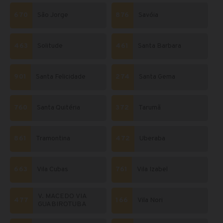
670
São Jorge
876
Savóia
463
Solitude
461
Santa Barbara
901
Santa Felicidade
274
Santa Gema
760
Santa Quitéria
372
Tarumã
861
Tramontina
472
Uberaba
663
Vila Cubas
761
Vila Izabel
V. MACEDO VIA
477
166
Vila Nori
GUABIROTUBA