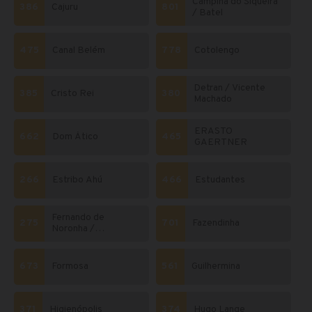
Campina do Siqueira
386
Cajuru
801
/ Batel
475
Canal Belém
778
Cotolengo
Detran / Vicente
385
Cristo Rei
380
Machado
ERASTO
662
Dom Ático
465
GAERTNER
266
Estribo Ahú
466
Estudantes
Fernando de
275
701
Fazendinha
Noronha /
Laranjeiras
673
Formosa
561
Guilhermina
371
Higienópolis
374
Hugo Lange