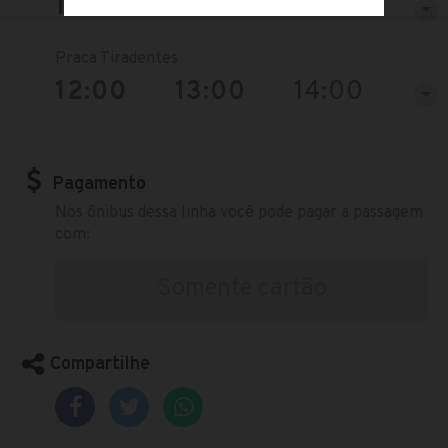
12:30
13:30
14:30
Praca Tiradentes
12:00
13:00
14:00
Pagamento
Nos ônibus dessa linha você pode pagar a passagem
com:
Somente cartão
Compartilhe