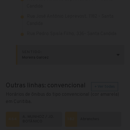
Candida
Rua José Antônio Leprevost, 1182 - Santa
Candida
Rua Pedro Spisla Filho, 336- Santa Candida
SENTIDO:
Moreira Garcez
Outras linhas: convencional
+ Ver todas
Horários de ônibus do tipo convencional (cor amarela)
em Curitiba.
A. MUNHOZ / JD.
464
182
Abranches
BOTÂNICO