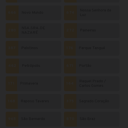
Nossa Senhora da
666
Novo Mundo
674
Luz
NSA.SRA.DE
280
272
Paineiras
NAZARÉ
387
Palotinos
176
Parque Tanguá
462
Petrópolis
671
Portão
Raquel Prado /
171
Primavera
164
Carlos Gomes
168
Raposo Tavares
375
Sagrado Coração
965
São Bernardo
870
São Braz