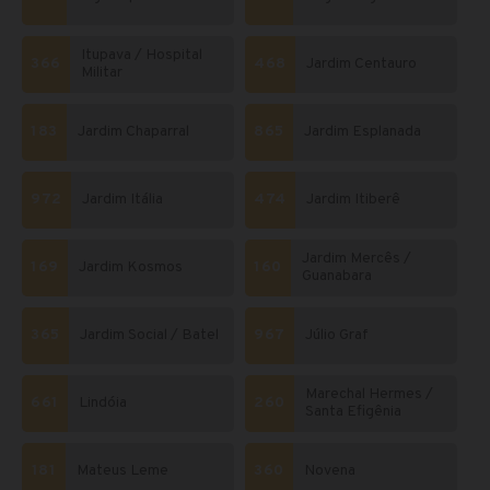
Itupava / Hospital
366
468
Jardim Centauro
Militar
183
Jardim Chaparral
865
Jardim Esplanada
972
Jardim Itália
474
Jardim Itiberê
Jardim Mercês /
169
Jardim Kosmos
160
Guanabara
365
Jardim Social / Batel
967
Júlio Graf
Marechal Hermes /
661
Lindóia
260
Santa Efigênia
181
Mateus Leme
360
Novena