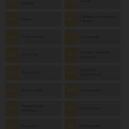
706
703
Caiuá
Centro
Campina do Siqueira
386
Cajuru
801
/ Batel
475
Canal Belém
778
Cotolengo
Detran / Vicente
385
Cristo Rei
380
Machado
ERASTO
662
Dom Ático
465
GAERTNER
266
Estribo Ahú
466
Estudantes
Fernando de
275
701
Fazendinha
Noronha /
Laranjeiras
673
Formosa
561
Guilhermina