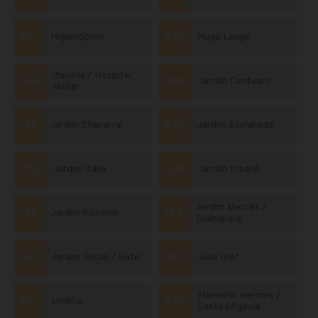
371
Higienópolis
374
Hugo Lange
Itupava / Hospital
366
468
Jardim Centauro
Militar
183
Jardim Chaparral
865
Jardim Esplanada
972
Jardim Itália
474
Jardim Itiberê
Jardim Mercês /
169
Jardim Kosmos
160
Guanabara
365
Jardim Social / Batel
967
Júlio Graf
Marechal Hermes /
661
Lindóia
260
Santa Efigênia