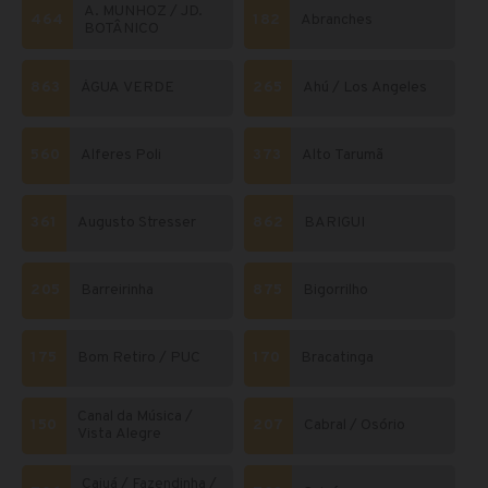
A. MUNHOZ / JD.
464
182
Abranches
BOTÂNICO
863
ÁGUA VERDE
265
Ahú / Los Angeles
560
Alferes Poli
373
Alto Tarumã
361
Augusto Stresser
862
BARIGUI
205
Barreirinha
875
Bigorrilho
175
Bom Retiro / PUC
170
Bracatinga
Canal da Música /
150
207
Cabral / Osório
Vista Alegre
Caiuá / Fazendinha /