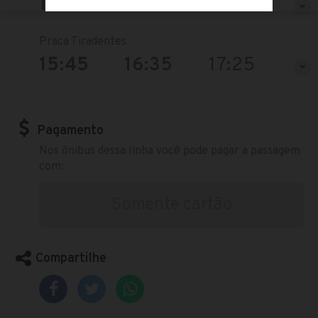
15:20
16:10
17:00
Praca Tiradentes
15:45
16:35
17:25
Pagamento
Nos ônibus dessa linha você pode pagar a passagem
com:
Somente cartão
Compartilhe