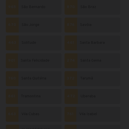
965
São Bernardo
870
São Braz
670
São Jorge
876
Savóia
463
Solitude
461
Santa Barbara
901
Santa Felicidade
274
Santa Gema
760
Santa Quitéria
372
Tarumã
861
Tramontina
472
Uberaba
663
Vila Cubas
761
Vila Izabel