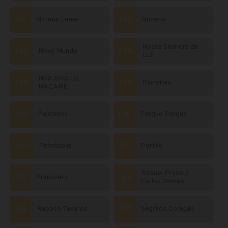
181
Mateus Leme
360
Novena
Nossa Senhora da
666
Novo Mundo
674
Luz
NSA.SRA.DE
280
272
Paineiras
NAZARÉ
387
Palotinos
176
Parque Tanguá
462
Petrópolis
671
Portão
Raquel Prado /
171
Primavera
164
Carlos Gomes
168
Raposo Tavares
375
Sagrado Coração