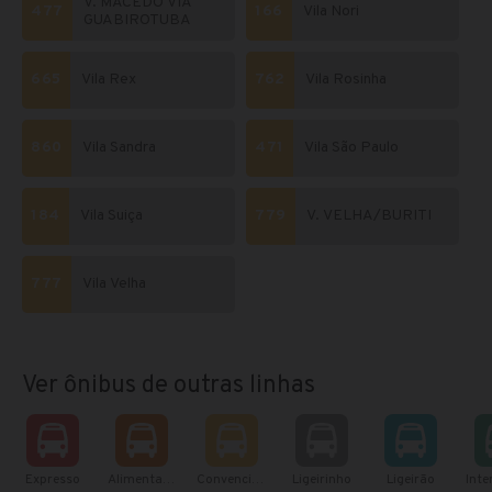
V. MACEDO VIA
477
166
Vila Nori
GUABIROTUBA
665
Vila Rex
762
Vila Rosinha
860
Vila Sandra
471
Vila São Paulo
184
Vila Suiça
779
V. VELHA/BURITI
777
Vila Velha
Ver ônibus de outras linhas
Expresso
Alimentador
Convencional
Ligeirinho
Ligeirão