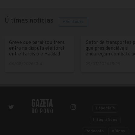
Últimas notícias
+ Ver todas
Greve que paralisou trens
Setor de transportes 
entra na disputa eleitoral
que presidenciáveis
entre Tarcísio e Haddad
endureçam combate a
crime
06/08/2026 13:41
29/07/2026 15:29
Especiais
Infográficos
Podcasts
Vídeos