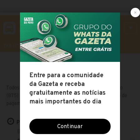
LINHA 875
Bigorrilho
DIA ÚTIL
SÁBADO
DOMINGO
Todos os horários do ônibus convencional Bigorrilho
(875) em Curitiba, o mapa com a rota da linha, tipo de
pagamento e o itinerário com todas as estações:
Próximos horários: Dia útil
Bairro Bigorrilho