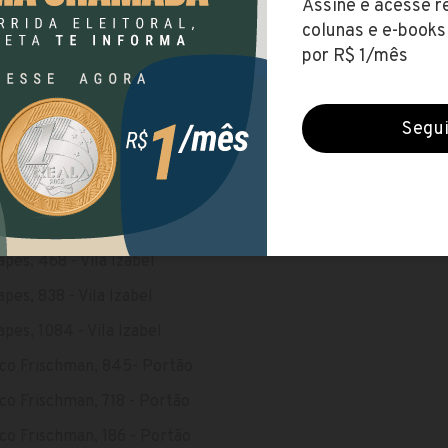
 1438 - Rebouças
 1788 - Água Verde
 2083 - Água Verde
 2436 - Água Verde
 2612 - Água Verde
Alves, 748 - Batel
pes, 54 - Vila Izabel
pes, 468 - Vila Izabel
pes, 838 - Vila Izabel
pes, 1084 - Vila Izabel
sco Frischman, 845- Portão
co Frischman, 718 - Portão
co Frischman, 186 - Portão