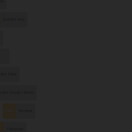
ei
Estribo Ahú
a
dim Itália
ardim Social / Batel
360
Novena
2
Paineiras