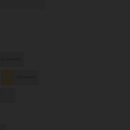
Los Angeles
205
Barreirinha
 /