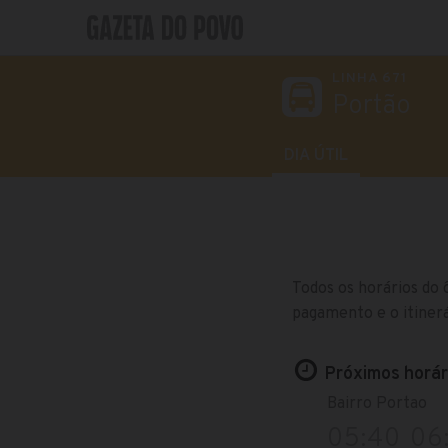
LINHA 671
Portão
DIA ÚTIL
Todos os horários do 
pagamento e o itinerá
Próximos horári
Bairro Portao
05:40
06