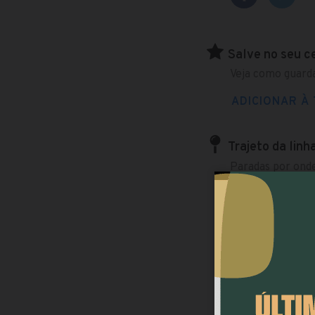
Salve no seu c
Veja como guarda
ADICIONAR À 
Trajeto da linh
Paradas por onde
SENTIDO:
Portão
Praça Rui B
Rua Vinte e
Av. Iguaçu,