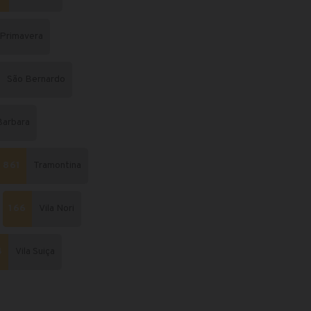
Primavera
São Bernardo
Barbara
861
Tramontina
166
Vila Nori
4
Vila Suiça