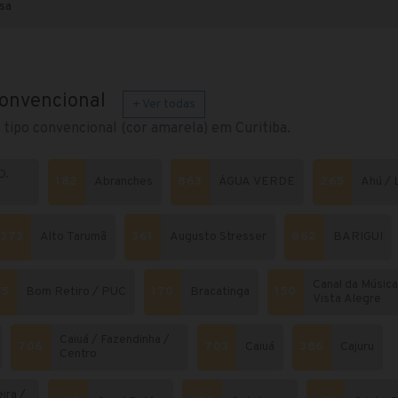
sa
convencional
+ Ver todas
 tipo convencional (cor amarela) em Curitiba.
D.
182
Abranches
863
ÁGUA VERDE
265
Ahú / 
373
Alto Tarumã
361
Augusto Stresser
862
BARIGUI
Canal da Música
75
Bom Retiro / PUC
170
Bracatinga
150
Vista Alegre
Caiuá / Fazendinha /
706
703
Caiuá
386
Cajuru
Centro
ira /