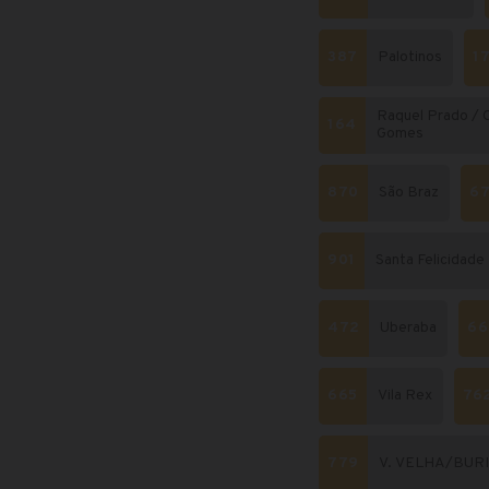
387
Palotinos
1
Raquel Prado / 
164
Gomes
870
São Braz
6
901
Santa Felicidade
472
Uberaba
66
665
Vila Rex
76
779
V. VELHA/BURI