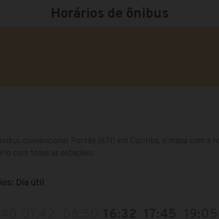
Horários de ônibus
ônibus convencional Portão (671) em Curitiba, o mapa com a rot
rio com todas as estações:
os: Dia útil
:40
07:42
08:50
16:32
17:45
19:05