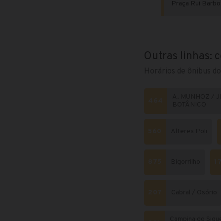
Praça Rui Barbo
Outras linhas: 
Horários de ônibus do
A. MUNHOZ / J
464
BOTÂNICO
560
Alferes Poli
875
Bigorrilho
1
207
Cabral / Osório
Campina do Sique