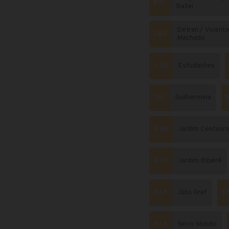
801
Batel
Detran / Vicent
380
Machado
466
Estudantes
561
Guilhermina
468
Jardim Centaur
474
Jardim Itiberê
967
Júlio Graf
6
666
Novo Mundo