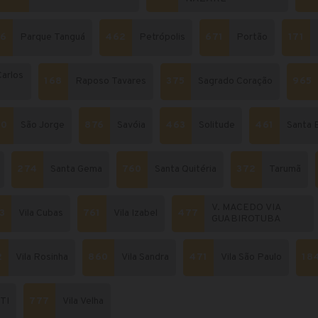
76
Parque Tanguá
462
Petrópolis
671
Portão
171
Carlos
168
Raposo Tavares
375
Sagrado Coração
965
70
São Jorge
876
Savóia
463
Solitude
461
Santa 
274
Santa Gema
760
Santa Quitéria
372
Tarumã
V. MACEDO VIA
3
Vila Cubas
761
Vila Izabel
477
GUABIROTUBA
2
Vila Rosinha
860
Vila Sandra
471
Vila São Paulo
18
TI
777
Vila Velha