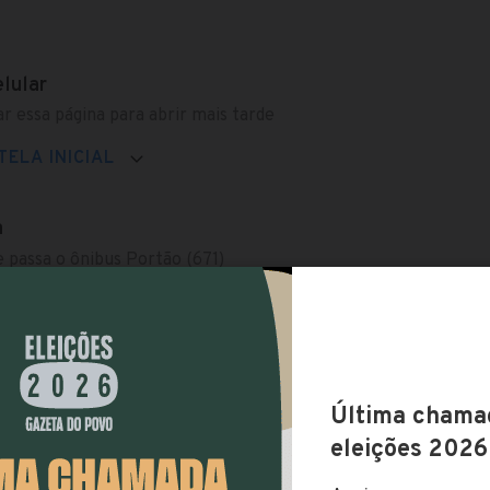
elular
r essa página para abrir mais tarde
TELA INICIAL
a
 passa o ônibus Portão (671)
arbosa - 671 - Portão
 Quatro de Maio, 280-350 - Centro
 1184 - Rebouças