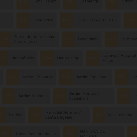
475
Canal Belém
778
Cotolengo
385
Cristo R
e
662
Dom Ático
465
ERASTO GAERTNER
266
Fernando de Noronha
275
701
Fazendinha
673
Formos
/ Laranjeiras
Itupava / Hospital
371
Higienópolis
374
Hugo Lange
366
Militar
o
183
Jardim Chaparral
865
Jardim Esplanada
972
Jar
Jardim Mercês /
169
Jardim Kosmos
160
365
J
Guanabara
Marechal Hermes /
61
Lindóia
260
181
Mateus Leme
Santa Efigênia
NSA.SRA.DE
674
Nossa Senhora da Luz
280
27
NAZARÉ