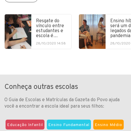
Resgate do
Ensino hí
vínculo entre
será um d
estudantes e
legados d
escola é…
pandemia
28/10/2020 14:58
28/10/2020 
Conheça outras escolas
O Guia de Escolas e Matrículas da Gazeta do Povo ajuda
você a encontrar a escola ideal para seus filhos:
Educação Infantil
Ensino Fundamental
Ensino Médio