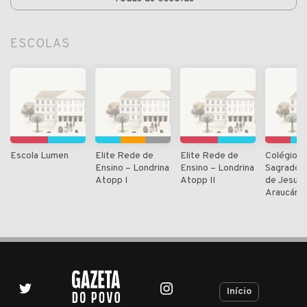
ESCOLAS
Escola Lumen
Elite Rede de
Elite Rede de
Colégio M
Ensino – Londrina
Ensino – Londrina
Sagrado 
Atopp I
Atopp II
de Jesus 
Araucária
Início