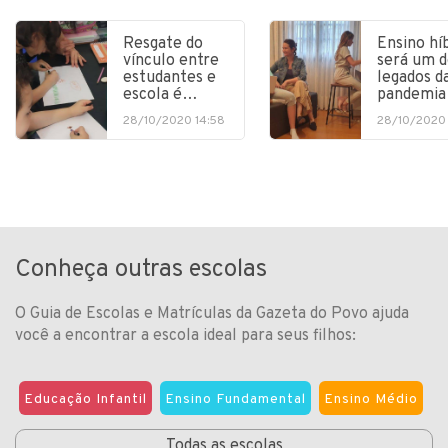
Resgate do
Ensino hí
vínculo entre
será um d
estudantes e
legados d
escola é…
pandemia
28/10/2020 14:58
28/10/2020 
Conheça outras escolas
O Guia de Escolas e Matrículas da Gazeta do Povo ajuda
você a encontrar a escola ideal para seus filhos:
Educação Infantil
Ensino Fundamental
Ensino Médio
Todas as escolas