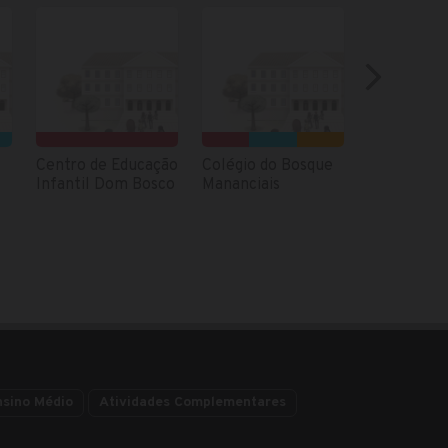
Centro de Educação
Colégio do Bosque
Colégio Vil
Infantil Dom Bosco
Mananciais
Pirâmide d
nsino Médio
Atividades Complementares