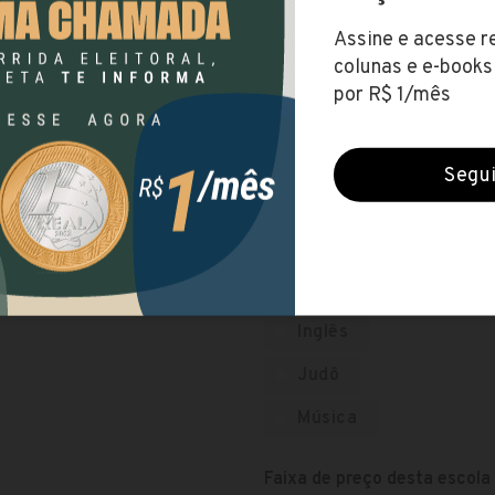
Linhas Pedagógicas
Sócio-interacionista
Atividades complementares
Artes
Contação de história
Dança
Esportes
Inglês
Judô
Música
Faixa de preço desta escola