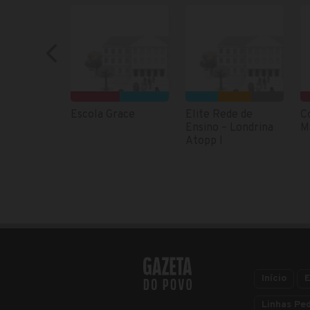
Escola Grace
Elite Rede de
C
Ensino – Londrina
M
Atopp I
Início
E
Linhas Pe