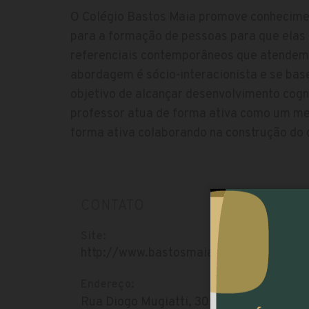
O Colégio Bastos Maia promove conhecimen
para a formação de pessoas para que ela
referenciais contemporâneos que atendem à
abordagem é sócio-interacionista e se bas
objetivo de alcançar desenvolvimento cogni
professor atua de forma ativa como um med
forma ativa colaborando na construção do
CONTATO
Site:
http://www.bastosmaia.com.br/
Endereço:
Rua Diogo Mugiatti, 3057 - Boqueirão, Cur