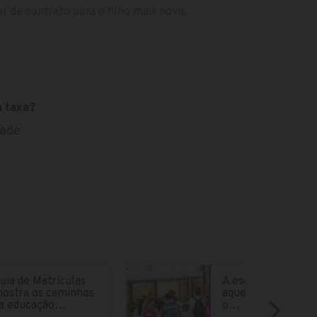
r de contrato para o filho mais novo.
a taxa?
dade
uia de Matrículas
A escola ideal é
ostra os caminhos
aquela que atende
a educação…
o…