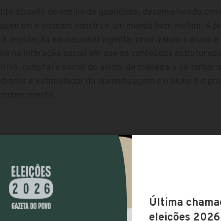
to através de ensino de qualidade, desenvolvendo com
s queiram e possam construir um mundo bem melhor. A 
 legislação educacional vigente, priorizando o aluno e
eia na interação social em que os conteúdos estruturad
tivo, cultural e social do aluno, de maneira a se torna
iador e estimulador da aprendizagem e o aluno é o pro
 conhecimento.
ENSINO
Etapas de ensino
Educação Infantil (2 anos de i
Possui período integral
itiba - PR, Brasil