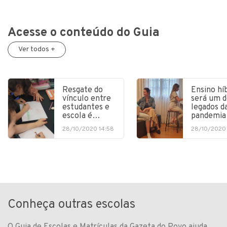
Acesse o conteúdo do Guia
Ver todos +
Resgate do
Ensino hí
vínculo entre
será um d
estudantes e
legados d
escola é…
pandemia
28/10/2020 14:58
28/10/2020 
Conheça outras escolas