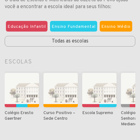
O Guia de Escolas e Matrículas da Gazeta do Povo ajuda
você a encontrar a escola ideal para seus filhos:
Educação Infantil
Ensino Fundamental
Ensino Médio
Todas as escolas
ESCOLAS
Colégio Erasto
Curso Positivo –
Escola Supremo
Colégio 
Gaertner
Sede Centro
Senhora
Medianeir