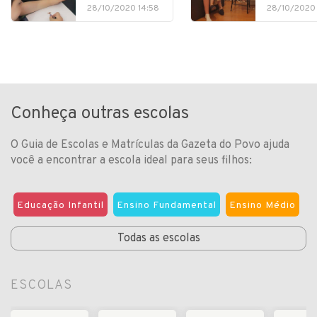
28/10/2020 14:58
28/10/2020 
Conheça outras escolas
O Guia de Escolas e Matrículas da Gazeta do Povo ajuda
você a encontrar a escola ideal para seus filhos:
Educação Infantil
Ensino Fundamental
Ensino Médio
Todas as escolas
ESCOLAS