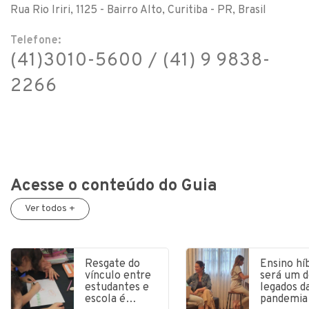
Rua Rio Iriri, 1125 - Bairro Alto, Curitiba - PR, Brasil
Telefone:
(41)3010-5600 / (41) 9 9838-
2266
Acesse o conteúdo do Guia
Ver todos +
Resgate do
Ensino hí
vínculo entre
será um d
estudantes e
legados d
escola é…
pandemia