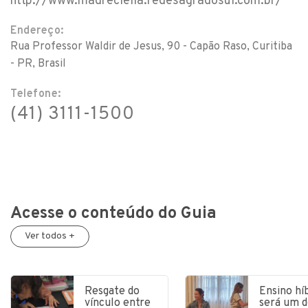
http://www.madreclelia.redesagradosul.com.br/
Endereço:
Rua Professor Waldir de Jesus, 90 - Capão Raso, Curitiba
- PR, Brasil
Telefone:
(41) 3111-1500
Acesse o conteúdo do Guia
Ver todos +
Resgate do
Ensino hí
vínculo entre
será um d