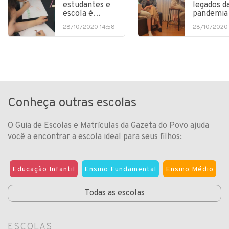
estudantes e
legados d
escola é…
pandemia
28/10/2020 14:58
28/10/2020 
Conheça outras escolas
O Guia de Escolas e Matrículas da Gazeta do Povo ajuda
você a encontrar a escola ideal para seus filhos:
Educação Infantil
Ensino Fundamental
Ensino Médio
Todas as escolas
ESCOLAS