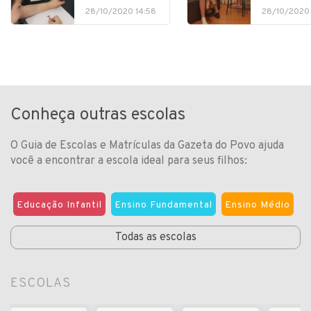
28/10/2020 14:58
28/10/2020 
Conheça outras escolas
O Guia de Escolas e Matrículas da Gazeta do Povo ajuda
você a encontrar a escola ideal para seus filhos:
Educação Infantil
Ensino Fundamental
Ensino Médio
Todas as escolas
ESCOLAS