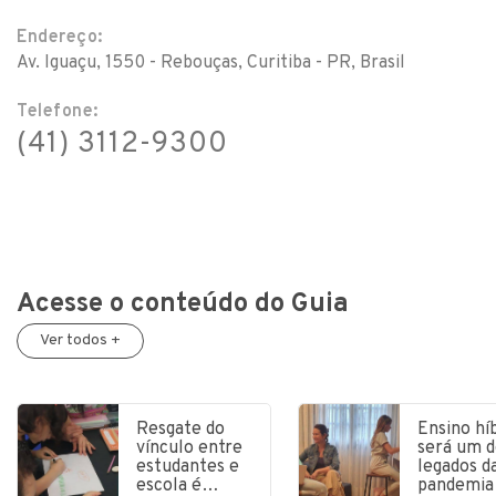
Endereço:
Av. Iguaçu, 1550 - Rebouças, Curitiba - PR, Brasil
Telefone:
(41) 3112-9300
Acesse o conteúdo do Guia
Ver todos +
Resgate do
Ensino hí
vínculo entre
será um d
estudantes e
legados d
escola é…
pandemia