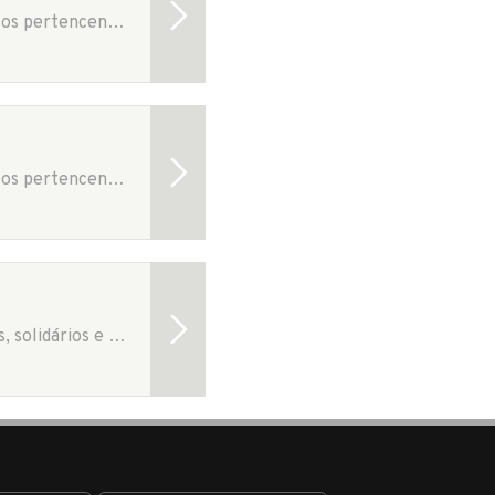
O Colégio Nossa Senhora de Sion foi fundado em Curitiba no ano de 1906, por religiosos pertencentes à Congregação de Nossa Senhora de Sion, do Rio de Janeiro. Utilizam a…
O Colégio Nossa Senhora de Sion foi fundado em Curitiba no ano de 1906, por religiosos pertencentes à Congregação de Nossa Senhora de Sion, do Rio de Janeiro. Utilizam a…
O Colégio Positivo nasceu com o compromisso de formar cidadãos éticos, conscientes, solidários e preparados para o futuro. De um conceituado curso pré-vestibular, transformou-se em um colégio voltado para o…