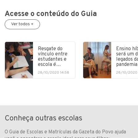
Acesse o conteúdo do Guia
Ver todos +
Resgate do
Ensino hí
vínculo entre
será um d
estudantes e
legados d
escola é…
pandemia
28/10/2020 14:58
28/10/2020 
Conheça outras escolas
O Guia de Escolas e Matrículas da Gazeta do Povo ajuda