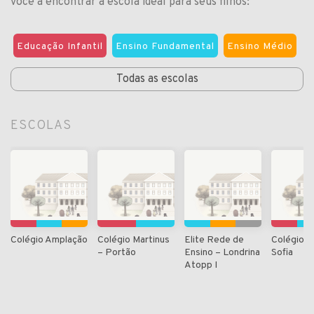
você a encontrar a escola ideal para seus filhos:
Educação Infantil
Ensino Fundamental
Ensino Médio
Todas as escolas
ESCOLAS
Colégio Amplação
Colégio Martinus
Elite Rede de
Colégio M
– Portão
Ensino – Londrina
Sofia
Atopp I