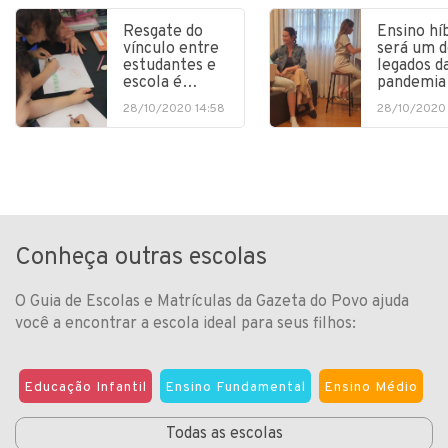
Resgate do
Ensino hí
vínculo entre
será um d
estudantes e
legados d
escola é…
pandemia
28/10/2020 14:58
28/10/2020 
Conheça outras escolas
O Guia de Escolas e Matrículas da Gazeta do Povo ajuda
você a encontrar a escola ideal para seus filhos:
Educação Infantil
Ensino Fundamental
Ensino Médio
Todas as escolas