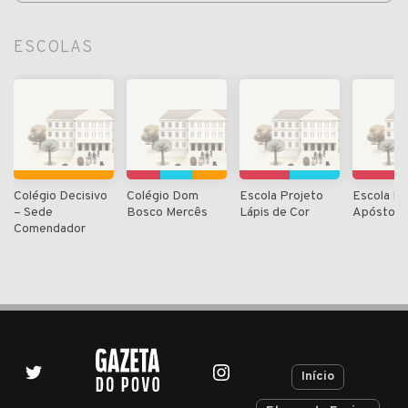
ESCOLAS
Colégio Decisivo
Colégio Dom
Escola Projeto
Escola P
– Sede
Bosco Mercês
Lápis de Cor
Apóstolo
Comendador
Início