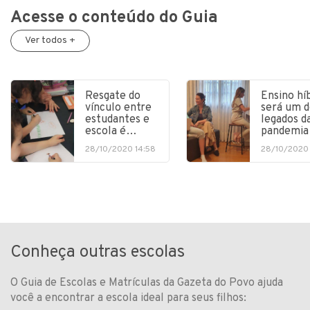
Acesse o conteúdo do Guia
Ver todos +
Resgate do
Ensino hí
vínculo entre
será um d
estudantes e
legados d
escola é…
pandemia
28/10/2020 14:58
28/10/2020 
Conheça outras escolas
O Guia de Escolas e Matrículas da Gazeta do Povo ajuda
você a encontrar a escola ideal para seus filhos: