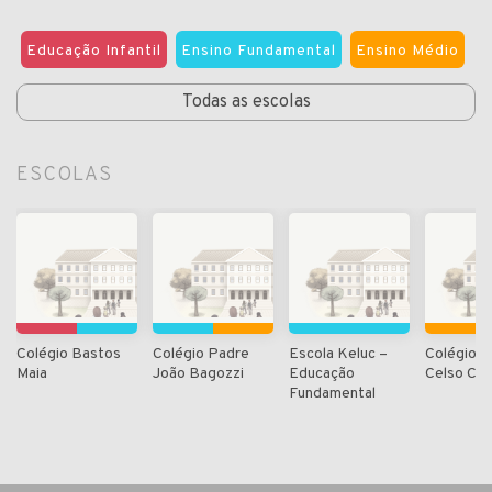
Educação Infantil
Ensino Fundamental
Ensino Médio
Todas as escolas
ESCOLAS
Colégio Bastos
Colégio Padre
Escola Keluc –
Colégio S
Maia
João Bagozzi
Educação
Celso Cha
Fundamental