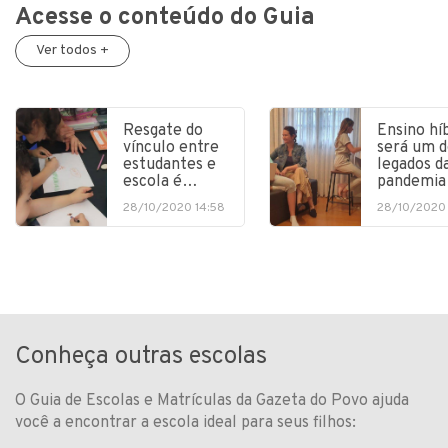
Acesse o conteúdo do Guia
Ver todos +
Resgate do
Ensino hí
vínculo entre
será um d
estudantes e
legados d
escola é…
pandemia
28/10/2020 14:58
28/10/2020 
Conheça outras escolas
O Guia de Escolas e Matrículas da Gazeta do Povo ajuda
você a encontrar a escola ideal para seus filhos: