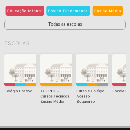
Educação Infantil
Ensino Fundamental
Ensino Médio
Todas as escolas
ESCOLAS
Colégio Efetivo
TECPUC –
Curso e Colégio
Escola Pr
Cursos Técnicos
Acesso
Ensino Médio
Boqueirão