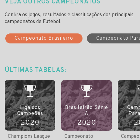
VEJA OUTROS CAMPEONATOS
Confira os jogos, resultados e classificações dos principais
campeonatos de Futebol.
Campeonato Brasileiro
Campeonato Par
ÚLTIMAS TABELAS:
Liga dos
Brasileirão Série
Camp
Campeões
A
Par
2020
2020
2
Champions League
Campeonato
Campeo