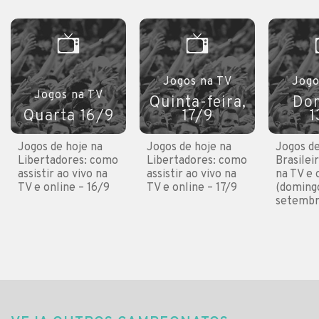
Jogos na TV
Jogo
Jogos na TV
Quinta-feira,
Do
Quarta 16/9
17/9
1
Jogos de hoje na
Jogos de hoje na
Jogos de
Libertadores: como
Libertadores: como
Brasilei
assistir ao vivo na
assistir ao vivo na
na TV e 
TV e online – 16/9
TV e online – 17/9
(domingo
setembr