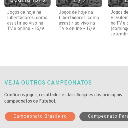
Quarta 16/9
17/9
1
Jogos de hoje na
Jogos de hoje na
Jogos de
Libertadores: como
Libertadores: como
Brasilei
assistir ao vivo na
assistir ao vivo na
na TV e 
TV e online – 16/9
TV e online – 17/9
(domingo
setembr
VEJA OUTROS CAMPEONATOS
Confira os jogos, resultados e classificações dos principais
campeonatos de Futebol.
Campeonato Brasileiro
Campeonato Par