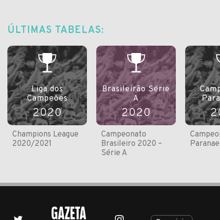
ÚLTIMAS TABELAS:
Liga dos
Brasileirão Série
Camp
Campeões
A
Par
2020
2020
2
Champions League
Campeonato
Campeo
2020/2021
Brasileiro 2020 –
Paranae
Série A