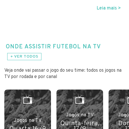
Leia mais >
ONDE ASSISTIR FUTEBOL NA TV
+ VER TODOS
Veja onde vai passar o jogo do seu time: todos os jogos na
TV por rodada e por canal
Jogos na TV
Jogo
Jogos na TV
Quinta-feira,
Do