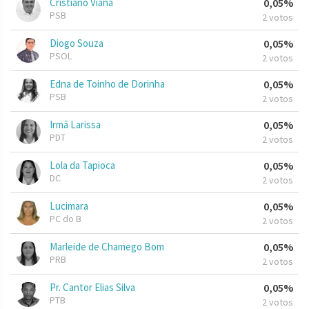
Cristiano Viana
0,05%
PSB
2 votos
Diogo Souza
0,05%
PSOL
2 votos
Edna de Toinho de Dorinha
0,05%
PSB
2 votos
Irmã Larissa
0,05%
PDT
2 votos
Lola da Tapioca
0,05%
DC
2 votos
Lucimara
0,05%
PC do B
2 votos
Marleide de Chamego Bom
0,05%
PRB
2 votos
Pr. Cantor Elias Silva
0,05%
PTB
2 votos