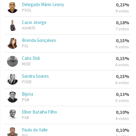
Delegado Mário Leony
0,23%
PSOL
9 votos
Cacio Jeorge
0,18%
AVANTE
7 votos
Brenda Gonçalves
0,15%
PSL
6 votos
Cabo Didi
0,15%
REDE
6 votos
Sandra Soares
0,15%
PODE
6 votos
Bijota
0,13%
PSB
5 votos
Elber Batalha Filho
0,10%
PSB
4 votos
Paulo do Valle
0,10%
PSL