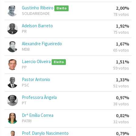
Gustinho Ribeiro
2,00%
Eleito
SOLIDARIEDADE
78 votos
Adelson Barreto
1,92%
PR
75 votos
Alexandre Figueiredo
1,67%
MDB
65 votos
Laercio Oliveira
1,51%
Eleito
PP
59 votos
Pastor Antonio
1,33%
PSC
52 votos
Professora Ângela
0,97%
PT
38 votos
Drª Emília Correa
0,82%
PATRI
32 votos
Prof. Danylo Nascimento
0,79%