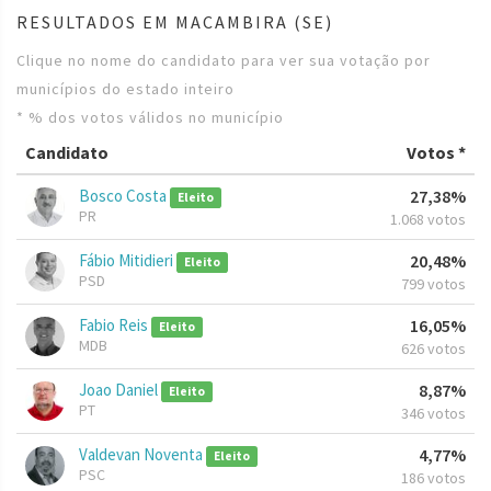
RESULTADOS EM MACAMBIRA (SE)
Clique no nome do candidato para ver sua votação por
municípios do estado inteiro
* % dos votos válidos no município
Candidato
Votos *
Bosco Costa
27,38%
Eleito
PR
1.068 votos
Fábio Mitidieri
20,48%
Eleito
PSD
799 votos
Fabio Reis
16,05%
Eleito
MDB
626 votos
Joao Daniel
8,87%
Eleito
PT
346 votos
Valdevan Noventa
4,77%
Eleito
PSC
186 votos