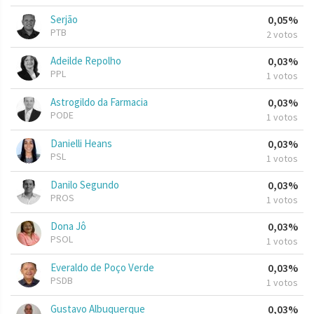
Serjão
0,05%
PTB
2 votos
Adeilde Repolho
0,03%
PPL
1 votos
Astrogildo da Farmacia
0,03%
PODE
1 votos
Danielli Heans
0,03%
PSL
1 votos
Danilo Segundo
0,03%
PROS
1 votos
Dona Jô
0,03%
PSOL
1 votos
Everaldo de Poço Verde
0,03%
PSDB
1 votos
Gustavo Albuquerque
0,03%