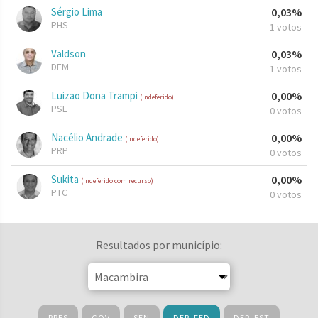
Sérgio Lima
0,03%
PHS
1 votos
Valdson
0,03%
DEM
1 votos
Luizao Dona Trampi
0,00%
(Indeferido)
PSL
0 votos
Nacélio Andrade
0,00%
(Indeferido)
PRP
0 votos
Sukita
0,00%
(Indeferido com recurso)
PTC
0 votos
Resultados por município:
PRES
GOV
SEN
DEP. FED
DEP. EST