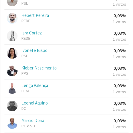
PSL
1 votos
Hebert Pereira
0,03%
REDE
1 votos
Iara Cortez
0,03%
REDE
1 votos
Ivonete Bispo
0,03%
PSL
1 votos
Kleber Nascimento
0,03%
PPS
1 votos
Lenga Valença
0,03%
DEM
1 votos
Leonel Aquino
0,03%
DC
1 votos
Marcio Doria
0,03%
PC do B
1 votos