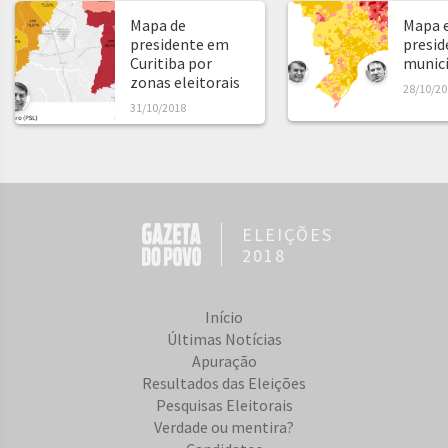
Mapa de
Mapa e
presidente em
presid
Curitiba por
municíp
zonas eleitorais
28/10/20
31/10/2018
ELEIÇÕES
2018
Início
Últimas Notícias
Apuração
Resultados das Eleições
Pesquisas Eleitorais
Verdade ou mentira?