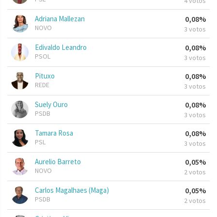
4 votos
Adriana Mallezan
0,08%
NOVO
3 votos
Edivaldo Leandro
0,08%
PSOL
3 votos
Pituxo
0,08%
REDE
3 votos
Suely Ouro
0,08%
PSDB
3 votos
Tamara Rosa
0,08%
PSL
3 votos
Aurelio Barreto
0,05%
NOVO
2 votos
Carlos Magalhaes (Maga)
0,05%
PSDB
2 votos