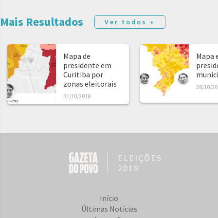
Mais Resultados
Ver todos +
Mapa de
Mapa e
presidente em
presid
Curitiba por
municíp
zonas eleitorais
28/10/20
31/10/2018
ELEIÇÕES
2018
Início
Últimas Notícias