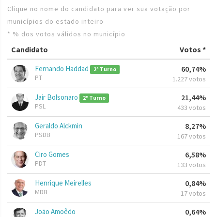
Clique no nome do candidato para ver sua votação por
municípios do estado inteiro
* % dos votos válidos no município
Candidato
Votos *
Fernando Haddad
60,74%
2º Turno
PT
1.227 votos
Jair Bolsonaro
21,44%
2º Turno
PSL
433 votos
Geraldo Alckmin
8,27%
PSDB
167 votos
Ciro Gomes
6,58%
PDT
133 votos
Henrique Meirelles
0,84%
MDB
17 votos
João Amoêdo
0,64%