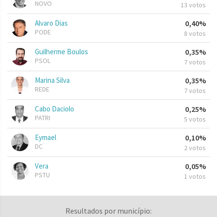
NOVO
13 votos
Alvaro Dias
0,40%
PODE
8 votos
Guilherme Boulos
0,35%
PSOL
7 votos
Marina Silva
0,35%
REDE
7 votos
Cabo Daciolo
0,25%
PATRI
5 votos
Eymael
0,10%
DC
2 votos
Vera
0,05%
PSTU
1 votos
Resultados por município: