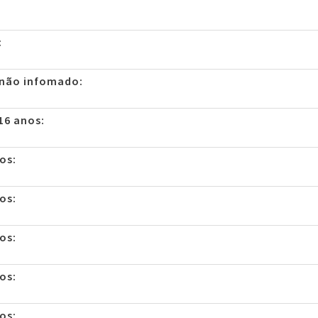
:
 não infomado:
16 anos:
os:
os:
os:
os:
os: