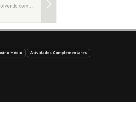
O Colégio Bastos Maia promove conhecimento através de ensino de qualidade, desenvolvendo competências humanas e técnicas contribuindo para a formação de pessoas para que elas queiram e possam construir um…
nsino Médio
Atividades Complementares