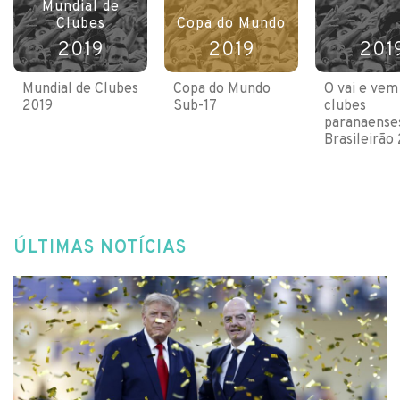
Mundial de
Clubes
Copa do Mundo
2019
2019
201
Mundial de Clubes
Copa do Mundo
O vai e vem
2019
Sub-17
clubes
paranaense
Brasileirão
ÚLTIMAS NOTÍCIAS