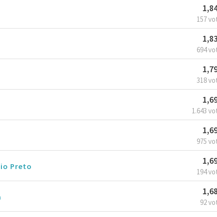
1,8
157 vo
1,8
694 vo
1,7
318 vo
1,6
1.643 vo
1,6
975 vo
1,6
Rio Preto
194 vo
1,6
a
92 vo