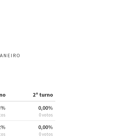
JANEIRO
rno
2º turno
3%
0,00%
tos
0 votos
2%
0,00%
tos
0 votos