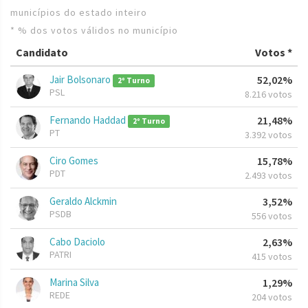
municípios do estado inteiro
* % dos votos válidos no município
Candidato
Votos *
Jair Bolsonaro
52,02%
2º Turno
PSL
8.216 votos
Fernando Haddad
21,48%
2º Turno
PT
3.392 votos
Ciro Gomes
15,78%
PDT
2.493 votos
Geraldo Alckmin
3,52%
PSDB
556 votos
Cabo Daciolo
2,63%
PATRI
415 votos
Marina Silva
1,29%
REDE
204 votos