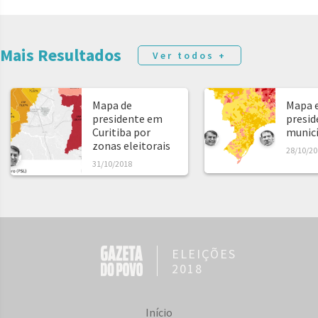
Mais Resultados
Ver todos +
Mapa de
Mapa e
presidente em
presid
Curitiba por
municíp
zonas eleitorais
28/10/20
31/10/2018
ELEIÇÕES
2018
Início