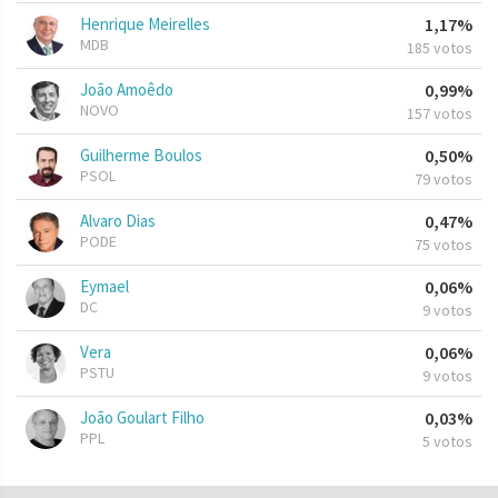
Henrique Meirelles
1,17%
MDB
185 votos
João Amoêdo
0,99%
NOVO
157 votos
Guilherme Boulos
0,50%
PSOL
79 votos
Alvaro Dias
0,47%
PODE
75 votos
Eymael
0,06%
DC
9 votos
Vera
0,06%
PSTU
9 votos
João Goulart Filho
0,03%
PPL
5 votos