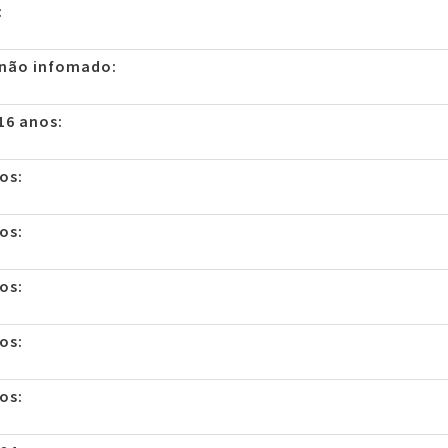
:
 não infomado:
16 anos:
os:
os:
os:
os:
os: