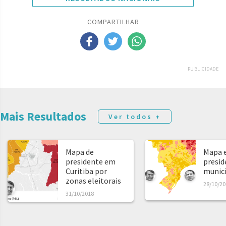
COMPARTILHAR
PUBLICIDADE
Mais Resultados
Ver todos +
Mapa de
Mapa e
presidente em
presid
Curitiba por
municíp
zonas eleitorais
28/10/20
31/10/2018