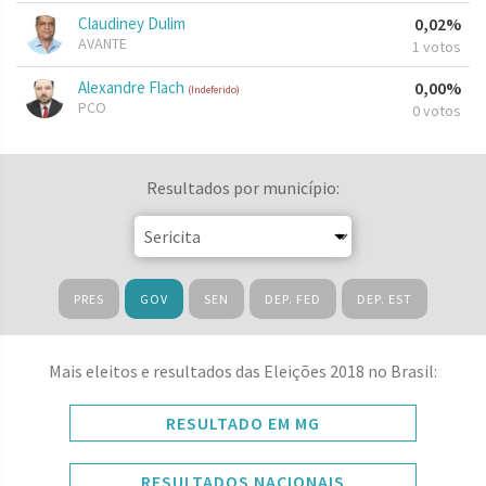
Claudiney Dulim
0,02%
AVANTE
1 votos
Alexandre Flach
0,00%
(Indeferido)
PCO
0 votos
Resultados por município:
PRES
GOV
SEN
DEP. FED
DEP. EST
Mais eleitos e resultados das Eleições 2018 no Brasil:
RESULTADO EM MG
RESULTADOS NACIONAIS