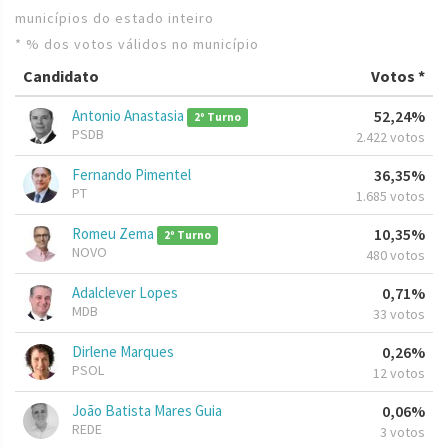
municípios do estado inteiro
* % dos votos válidos no município
Candidato
Votos *
Antonio Anastasia
52,24%
2º Turno
PSDB
2.422 votos
Fernando Pimentel
36,35%
PT
1.685 votos
Romeu Zema
10,35%
2º Turno
NOVO
480 votos
Adalclever Lopes
0,71%
MDB
33 votos
Dirlene Marques
0,26%
PSOL
12 votos
João Batista Mares Guia
0,06%
REDE
3 votos