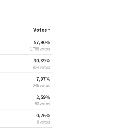
Votos *
57,90%
1.788 votos
30,89%
954 votos
7,97%
246 votos
2,59%
80 votos
0,26%
8 votos