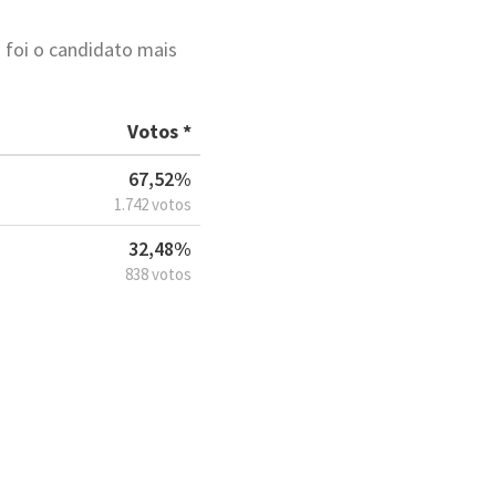
 foi o candidato mais
Votos *
67,52%
1.742 votos
32,48%
838 votos