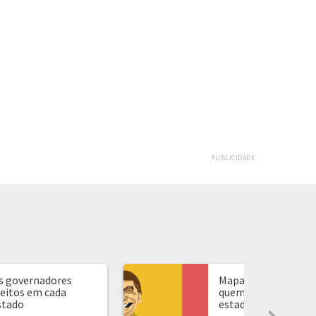
PUBLICIDADE
s governadores
Mapa de presidente:
leitos em cada
quem ganhou em ca
stado
estado...