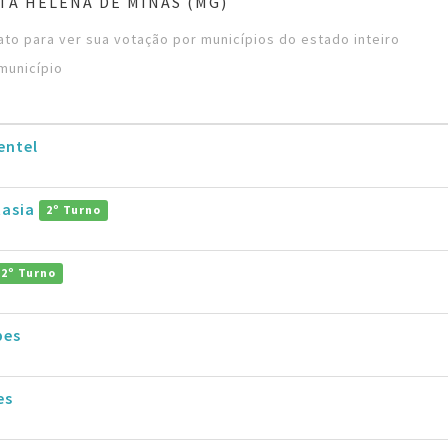
TA HELENA DE MINAS (MG)
to para ver sua votação por municípios do estado inteiro
município
entel
tasia
2º Turno
2º Turno
pes
es