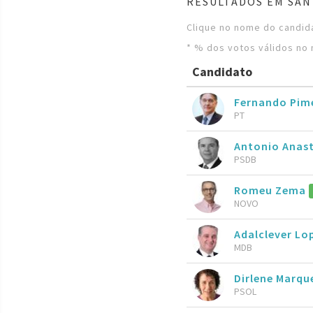
RESULTADOS EM SAN
Clique no nome do candida
* % dos votos válidos no 
Candidato
Fernando Pim
PT
Antonio Anas
PSDB
Romeu Zema
NOVO
Adalclever Lo
MDB
Dirlene Marqu
PSOL