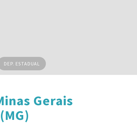
DEP. ESTADUAL
inas Gerais
 (MG)