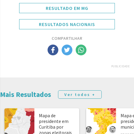
RESULTADO EM MG
RESULTADOS NACIONAIS
COMPARTILHAR
PUBLICIDADE
Mais Resultados
Ver todos +
Mapa de
Mapa e
presidente em
presid
Curitiba por
municíp
zonas eleitorais