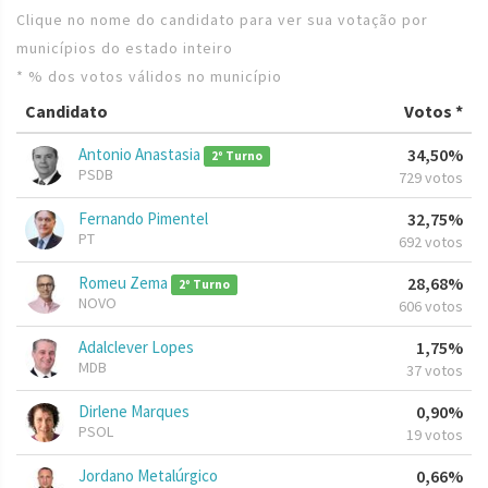
Clique no nome do candidato para ver sua votação por
municípios do estado inteiro
* % dos votos válidos no município
Candidato
Votos *
Antonio Anastasia
34,50%
2º Turno
PSDB
729 votos
Fernando Pimentel
32,75%
PT
692 votos
Romeu Zema
28,68%
2º Turno
NOVO
606 votos
Adalclever Lopes
1,75%
MDB
37 votos
Dirlene Marques
0,90%
PSOL
19 votos
Jordano Metalúrgico
0,66%