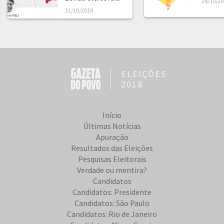
28/10/20
31/10/2018
ELEIÇÕES
2018
Início
Últimas Notícias
Apuração
Resultados das Eleições
Pesquisas Eleitorais
Verdade ou mentira?
Candidatos
Candidatos: Presidente
Candidatos: São Paulo
Candidatos: Rio de Janeiro