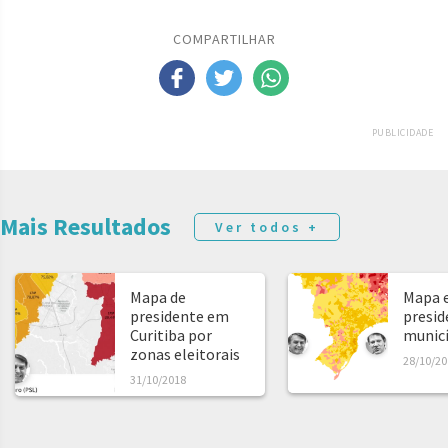
COMPARTILHAR
PUBLICIDADE
Mais Resultados
Ver todos +
Mapa de
Mapa e
presidente em
presid
Curitiba por
municíp
zonas eleitorais
28/10/20
31/10/2018