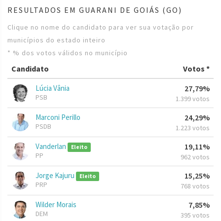
RESULTADOS EM GUARANI DE GOIÁS (GO)
Clique no nome do candidato para ver sua votação por
municípios do estado inteiro
* % dos votos válidos no município
Candidato
Votos *
Lúcia Vânia
27,79%
PSB
1.399 votos
Marconi Perillo
24,29%
PSDB
1.223 votos
Vanderlan
19,11%
Eleito
PP
962 votos
Jorge Kajuru
15,25%
Eleito
PRP
768 votos
Wilder Morais
7,85%
DEM
395 votos