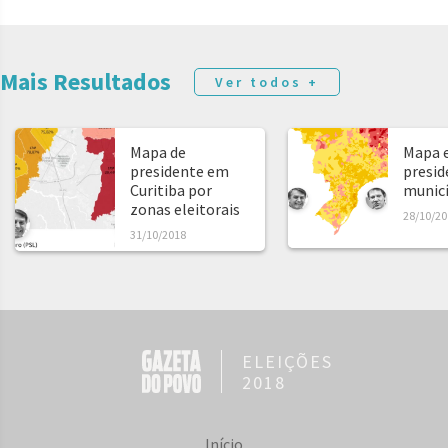
Mais Resultados
Ver todos +
Mapa de
Mapa e
presidente em
presid
Curitiba por
municíp
zonas eleitorais
28/10/20
31/10/2018
ELEIÇÕES
2018
Início