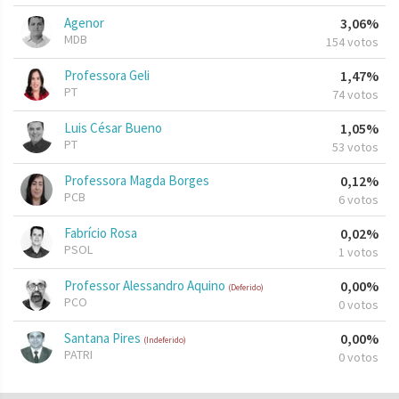
Agenor
3,06%
MDB
154 votos
Professora Geli
1,47%
PT
74 votos
Luis César Bueno
1,05%
PT
53 votos
Professora Magda Borges
0,12%
PCB
6 votos
Fabrício Rosa
0,02%
PSOL
1 votos
Professor Alessandro Aquino
0,00%
(Deferido)
PCO
0 votos
Santana Pires
0,00%
(Indeferido)
PATRI
0 votos