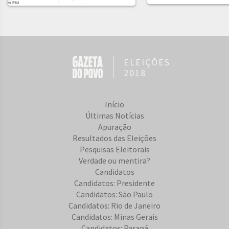
ELEIÇÕES
2018
Início
Últimas Notícias
Apuração
Resultados das Eleições
Pesquisas Eleitorais
Verdade ou mentira?
Candidatos
Candidatos: Presidente
Candidatos: São Paulo
Candidatos: Rio de Janeiro
Candidatos: Minas Gerais
Candidatos: Paraná