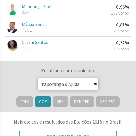
Mendonça Prado
0,96%
DEM
152 votos
Márcio Souza
0,81%
PSOL
128 votos
Gilvani Santos
0,22%
PSTU
35 votos
Resultados por município:
PRES
GOV
SEN
DEP. FED
DEP. EST
Mais eleitos e resultados das Eleições 2018 no Brasil: