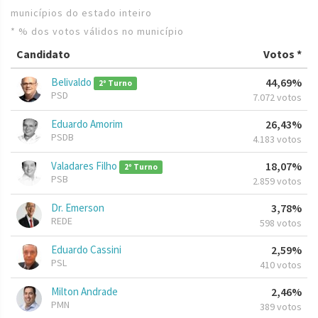
municípios do estado inteiro
* % dos votos válidos no município
Candidato
Votos *
Belivaldo
44,69%
2º Turno
PSD
7.072 votos
Eduardo Amorim
26,43%
PSDB
4.183 votos
Valadares Filho
18,07%
2º Turno
PSB
2.859 votos
Dr. Emerson
3,78%
REDE
598 votos
Eduardo Cassini
2,59%
PSL
410 votos
Milton Andrade
2,46%
PMN
389 votos