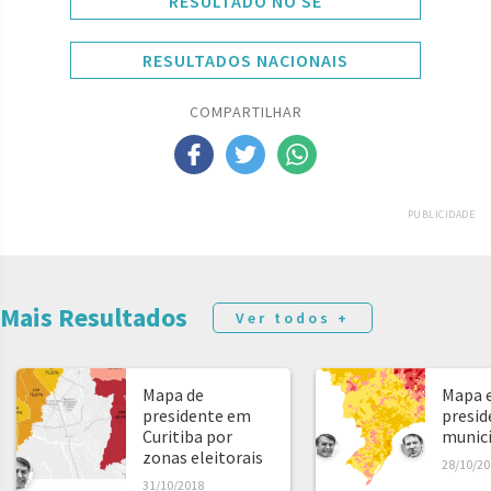
RESULTADO NO SE
RESULTADOS NACIONAIS
COMPARTILHAR
PUBLICIDADE
Mais Resultados
Ver todos +
Mapa de
Mapa e
presidente em
presid
Curitiba por
municíp
zonas eleitorais
28/10/20
31/10/2018