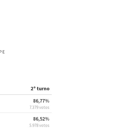
PE
2º turno
86,77%
7.379 votos
86,52%
5.978 votos