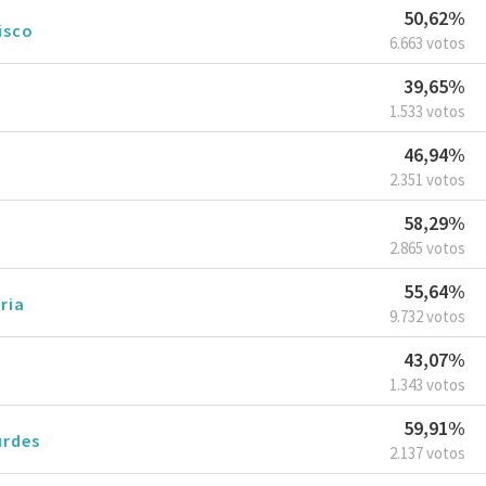
50,62%
isco
6.663 votos
39,65%
1.533 votos
46,94%
2.351 votos
58,29%
2.865 votos
55,64%
ria
9.732 votos
43,07%
1.343 votos
59,91%
urdes
2.137 votos