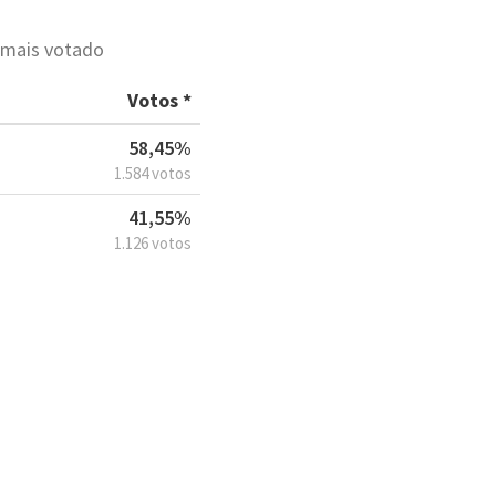
 mais votado
Votos *
58,45%
1.584 votos
41,55%
1.126 votos