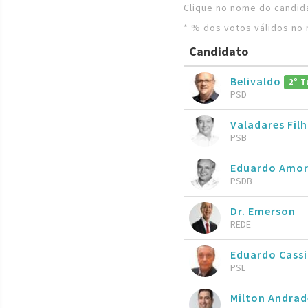
Clique no nome do candida
* % dos votos válidos no 
Candidato
Belivaldo
2º T
PSD
Valadares Fil
PSB
Eduardo Amo
PSDB
Dr. Emerson
REDE
Eduardo Cassi
PSL
Milton Andrad