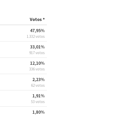
Votos *
47,95%
1.332 votos
33,01%
917 votos
12,10%
336 votos
2,23%
62 votos
1,91%
53 votos
1,80%