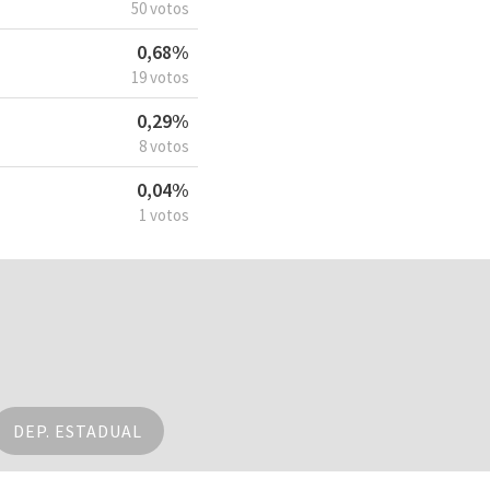
50 votos
0,68%
19 votos
0,29%
8 votos
0,04%
1 votos
DEP. ESTADUAL