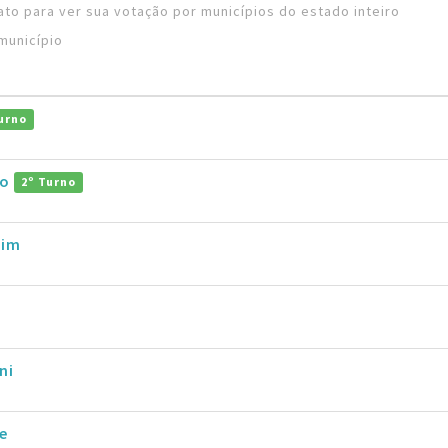
to para ver sua votação por municípios do estado inteiro
município
urno
ho
2º Turno
rim
ni
e