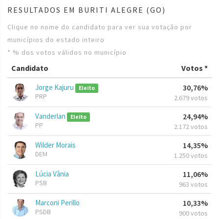
RESULTADOS EM BURITI ALEGRE (GO)
Clique no nome do candidato para ver sua votação por
municípios do estado inteiro
* % dos votos válidos no município
Candidato
Votos *
Jorge Kajuru
30,76%
Eleito
PRP
2.679 votos
Vanderlan
24,94%
Eleito
PP
2.172 votos
Wilder Morais
14,35%
DEM
1.250 votos
Lúcia Vânia
11,06%
PSB
963 votos
Marconi Perillo
10,33%
PSDB
900 votos