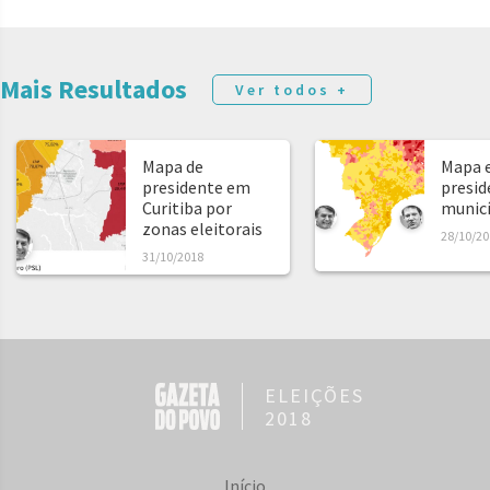
Mais Resultados
Ver todos +
Mapa de
Mapa e
presidente em
presid
Curitiba por
municíp
zonas eleitorais
28/10/20
31/10/2018
ELEIÇÕES
2018
Início