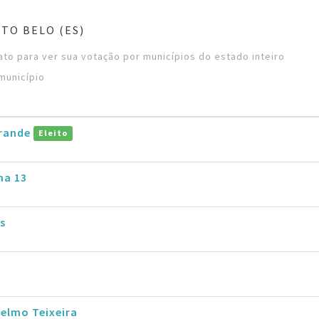
TO BELO (ES)
to para ver sua votação por municípios do estado inteiro
município
rande
Eleito
ha 13
s
delmo Teixeira