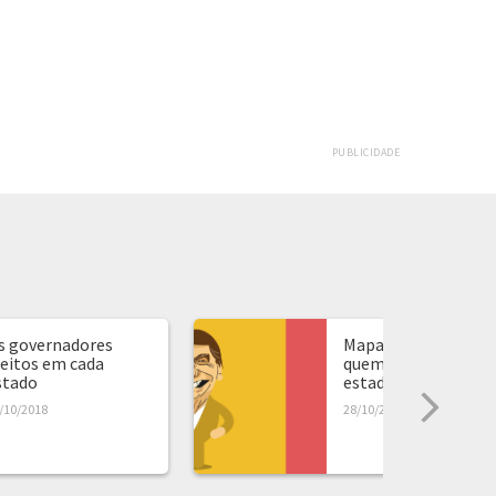
PUBLICIDADE
s governadores
Mapa de presidente:
leitos em cada
quem ganhou em ca
stado
estado...
/10/2018
28/10/2018