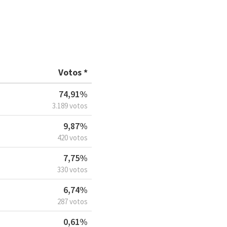
Votos *
74,91%
3.189 votos
9,87%
420 votos
7,75%
330 votos
6,74%
287 votos
0,61%