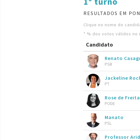
1º turno
RESULTADOS EM PON
Clique no nome do candida
* % dos votos válidos no 
Candidato
Renato Casag
PSB
Jackeline Roc
PT
Rose de Freita
PODE
Manato
PSL
Professor Ari