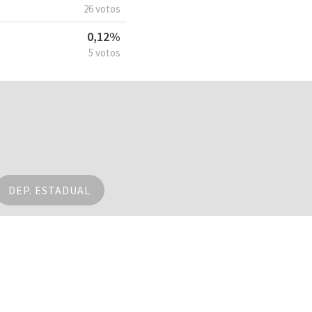
26 votos
0,12%
5 votos
DEP. ESTADUAL