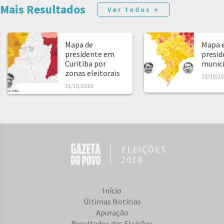
Mais Resultados
Ver todos +
Mapa de
Mapa e
presidente em
presid
Curitiba por
municíp
zonas eleitorais
28/10/20
31/10/2018
ELEIÇÕES
2018
Início
Últimas Notícias
Apuração
Resultados das Eleições