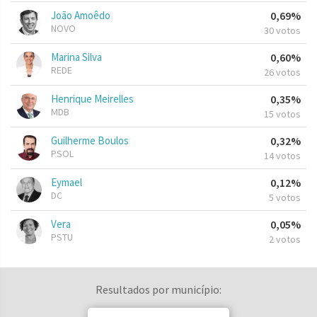
João Amoêdo
0,69%
NOVO
30 votos
Marina Silva
0,60%
REDE
26 votos
Henrique Meirelles
0,35%
MDB
15 votos
Guilherme Boulos
0,32%
PSOL
14 votos
Eymael
0,12%
DC
5 votos
Vera
0,05%
PSTU
2 votos
Resultados por município: