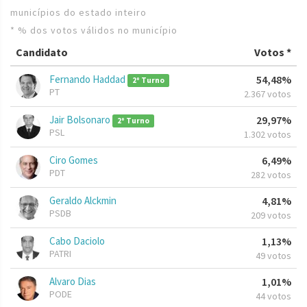
municípios do estado inteiro
* % dos votos válidos no município
Candidato
Votos *
Fernando Haddad
54,48%
2º Turno
PT
2.367 votos
Jair Bolsonaro
29,97%
2º Turno
PSL
1.302 votos
Ciro Gomes
6,49%
PDT
282 votos
Geraldo Alckmin
4,81%
PSDB
209 votos
Cabo Daciolo
1,13%
PATRI
49 votos
Alvaro Dias
1,01%
PODE
44 votos