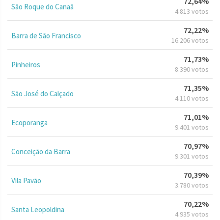
72,64%
São Roque do Canaã
4.813 votos
72,22%
Barra de São Francisco
16.206 votos
71,73%
Pinheiros
8.390 votos
71,35%
São José do Calçado
4.110 votos
71,01%
Ecoporanga
9.401 votos
70,97%
Conceição da Barra
9.301 votos
70,39%
Vila Pavão
3.780 votos
70,22%
Santa Leopoldina
4.935 votos