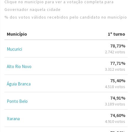
Clique no município para ver a votação completa para
Governador naquela cidade
% dos votos válidos recebidos pelo candidato no município
Município
1º turno
78,73%
Mucurici
2.742 votos
77,71%
Alto Rio Novo
3.312 votos
75,40%
Águia Branca
4.518 votos
74,91%
Ponto Belo
3.189 votos
74,60%
Itarana
4.910 votos