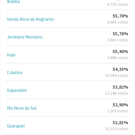
Ibatiba
6.725 votos
55,78%
Venda Nova do Imigrante
6.665 votos
55,76%
Jerônimo Monteiro
3.661 votos
55,40%
Irupi
3.668 votos
54,35%
Colatina
33.384 votos
53,82%
Itapemirim
12.248 votos
52,90%
Rio Novo do Sul
3.307 votos
52,81%
Guarapari
32.352 votos