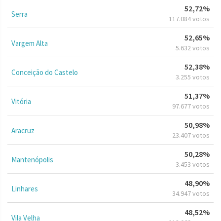
52,72%
Serra
117.084 votos
52,65%
Vargem Alta
5.632 votos
52,38%
Conceição do Castelo
3.255 votos
51,37%
Vitória
97.677 votos
50,98%
Aracruz
23.407 votos
50,28%
Mantenópolis
3.453 votos
48,90%
Linhares
34.947 votos
48,52%
Vila Velha