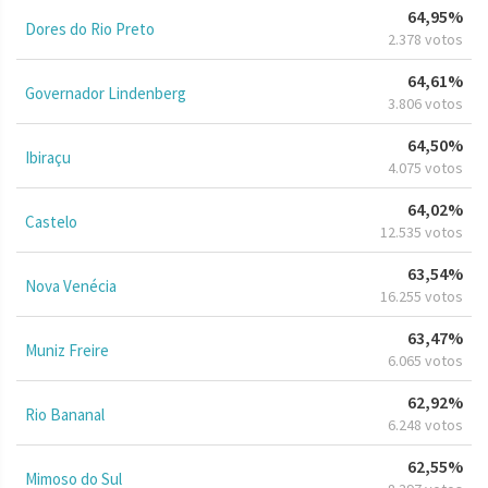
64,95%
Dores do Rio Preto
2.378 votos
64,61%
Governador Lindenberg
3.806 votos
64,50%
Ibiraçu
4.075 votos
64,02%
Castelo
12.535 votos
63,54%
Nova Venécia
16.255 votos
63,47%
Muniz Freire
6.065 votos
62,92%
Rio Bananal
6.248 votos
62,55%
Mimoso do Sul