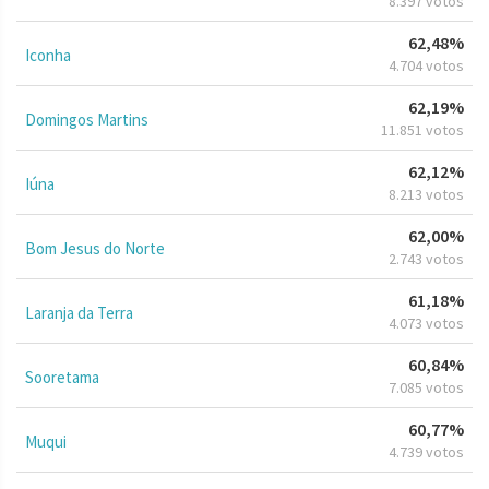
8.397 votos
62,48%
Iconha
4.704 votos
62,19%
Domingos Martins
11.851 votos
62,12%
Iúna
8.213 votos
62,00%
Bom Jesus do Norte
2.743 votos
61,18%
Laranja da Terra
4.073 votos
60,84%
Sooretama
7.085 votos
60,77%
Muqui
4.739 votos