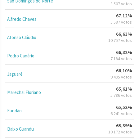
São Domingos do Norte
3.507 votos
67,12%
Alfredo Chaves
5.587 votos
66,63%
Afonso Cláudio
10.757 votos
66,32%
Pedro Canário
7.184 votos
66,10%
Jaguaré
9.495 votos
65,61%
Marechal Floriano
5.786 votos
65,52%
Fundão
6.241 votos
65,39%
Baixo Guandu
10.172 votos