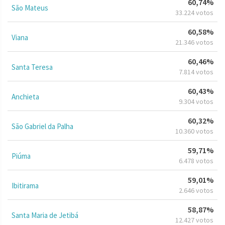
60,74%
São Mateus
33.224 votos
60,58%
Viana
21.346 votos
60,46%
Santa Teresa
7.814 votos
60,43%
Anchieta
9.304 votos
60,32%
São Gabriel da Palha
10.360 votos
59,71%
Piúma
6.478 votos
59,01%
Ibitirama
2.646 votos
58,87%
Santa Maria de Jetibá
12.427 votos