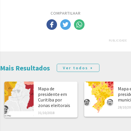
COMPARTILHAR
PUBLICIDADE
Mais Resultados
Ver todos +
Mapa de
Mapa e
presidente em
presid
Curitiba por
municíp
zonas eleitorais
28/10/20
31/10/2018