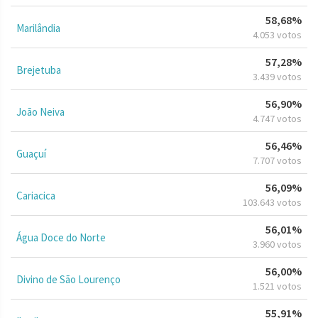
58,68%
Marilândia
4.053 votos
57,28%
Brejetuba
3.439 votos
56,90%
João Neiva
4.747 votos
56,46%
Guaçuí
7.707 votos
56,09%
Cariacica
103.643 votos
56,01%
Água Doce do Norte
3.960 votos
56,00%
Divino de São Lourenço
1.521 votos
55,91%