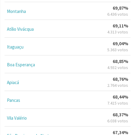
69,87%
Montanha
6.436 votos
69,11%
Atílio Vivácqua
4.313 votos
69,04%
Itaguaçu
5.363 votos
68,85%
Boa Esperança
4.932 votos
68,76%
Apiacá
2.764 votos
68,44%
Pancas
7.415 votos
68,37%
Vila Valério
6.038 votos
67,34%