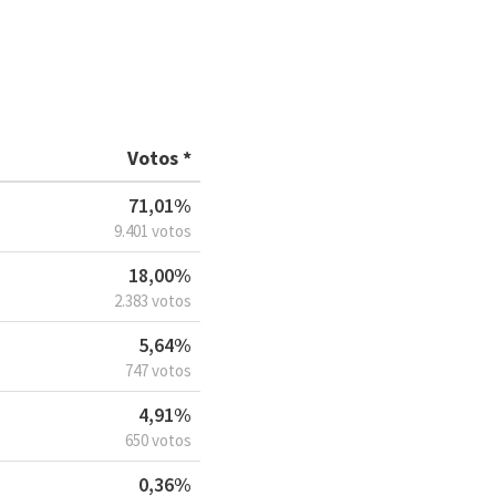
Votos *
71,01%
9.401 votos
18,00%
2.383 votos
5,64%
747 votos
4,91%
650 votos
0,36%