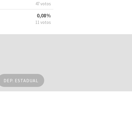
47 votos
0,08%
11 votos
DEP. ESTADUAL