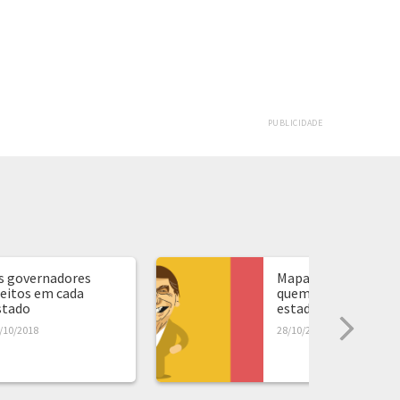
PUBLICIDADE
s governadores
Mapa de presidente:
leitos em cada
quem ganhou em ca
stado
estado...
/10/2018
28/10/2018