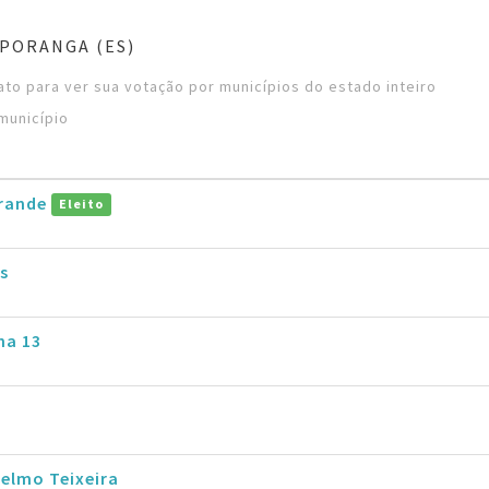
PORANGA (ES)
to para ver sua votação por municípios do estado inteiro
município
rande
Eleito
s
ha 13
delmo Teixeira