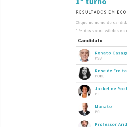
1º turno
RESULTADOS EM ECO
Clique no nome do candida
* % dos votos válidos no 
Candidato
Renato Casag
PSB
Rose de Freita
PODE
Jackeline Roc
PT
Manato
PSL
Professor Ari