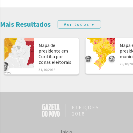
Mais Resultados
Ver todos +
Mapa de
Mapa e
presidente em
presid
Curitiba por
municíp
zonas eleitorais
28/10/20
31/10/2018
ELEIÇÕES
2018
Início