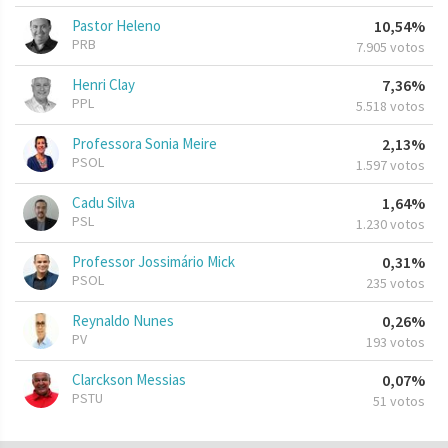
Pastor Heleno
10,54%
PRB
7.905 votos
Henri Clay
7,36%
PPL
5.518 votos
Professora Sonia Meire
2,13%
PSOL
1.597 votos
Cadu Silva
1,64%
PSL
1.230 votos
Professor Jossimário Mick
0,31%
PSOL
235 votos
Reynaldo Nunes
0,26%
PV
193 votos
Clarckson Messias
0,07%
PSTU
51 votos