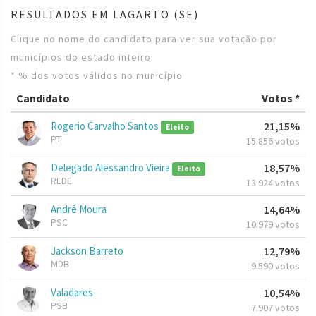
RESULTADOS EM LAGARTO (SE)
Clique no nome do candidato para ver sua votação por
municípios do estado inteiro
* % dos votos válidos no município
Candidato
Votos *
Rogerio Carvalho Santos
21,15%
Eleito
PT
15.856 votos
Delegado Alessandro Vieira
18,57%
Eleito
REDE
13.924 votos
André Moura
14,64%
PSC
10.979 votos
Jackson Barreto
12,79%
MDB
9.590 votos
Valadares
10,54%
PSB
7.907 votos