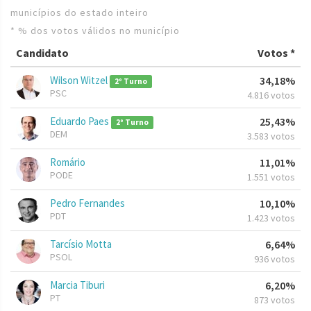
municípios do estado inteiro
* % dos votos válidos no município
Candidato
Votos *
Wilson Witzel
34,18%
2º Turno
PSC
4.816 votos
Eduardo Paes
25,43%
2º Turno
DEM
3.583 votos
Romário
11,01%
PODE
1.551 votos
Pedro Fernandes
10,10%
PDT
1.423 votos
Tarcísio Motta
6,64%
PSOL
936 votos
Marcia Tiburi
6,20%
PT
873 votos