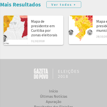
Mais Resultados
Ver todos +
Mapa de
Mapa e
presidente em
presid
Curitiba por
municíp
zonas eleitorais
28/10/20
31/10/2018
ELEIÇÕES
2018
Início
Últimas Notícias
Apuração
Resultados das Eleições