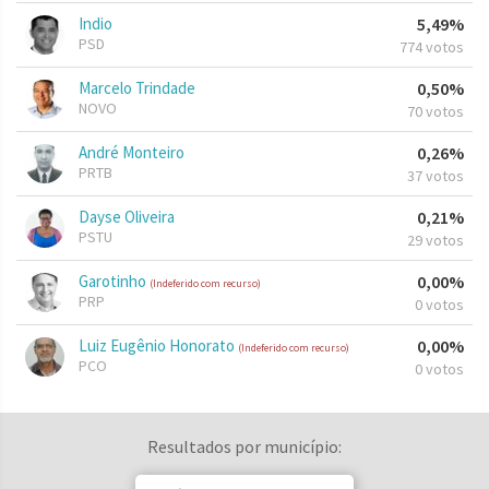
Indio
5,49%
PSD
774 votos
Marcelo Trindade
0,50%
NOVO
70 votos
André Monteiro
0,26%
PRTB
37 votos
Dayse Oliveira
0,21%
PSTU
29 votos
Garotinho
0,00%
(Indeferido com recurso)
PRP
0 votos
Luiz Eugênio Honorato
0,00%
(Indeferido com recurso)
PCO
0 votos
Resultados por município: