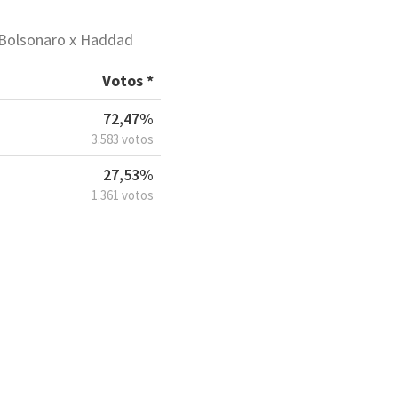
o Bolsonaro x Haddad
Votos *
72,47%
3.583 votos
27,53%
1.361 votos