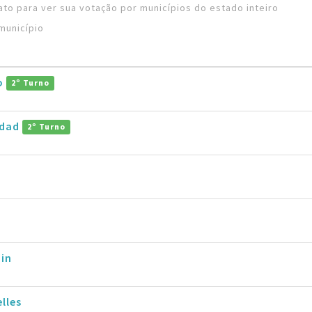
to para ver sua votação por municípios do estado inteiro
município
ro
2º Turno
ddad
2º Turno
in
lles