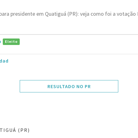
para presidente em Quatiguá (PR): veja como foi a votaçã
ro
Eleito
dad
RESULTADO NO PR
TIGUÁ (PR)