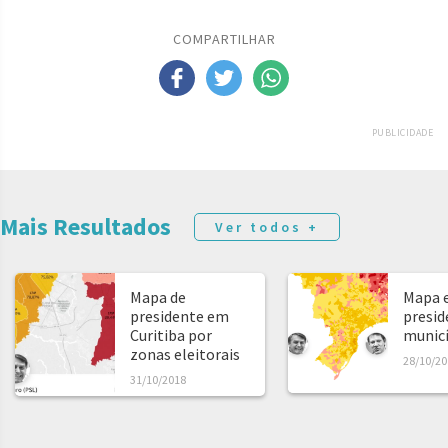
COMPARTILHAR
PUBLICIDADE
Mais Resultados
Ver todos +
Mapa de
Mapa e
presidente em
presid
Curitiba por
municíp
zonas eleitorais
28/10/20
31/10/2018