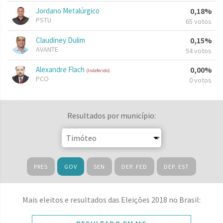
Jordano Metalúrgico
0,18%
PSTU
65 votos
Claudiney Dulim
0,15%
AVANTE
54 votos
Alexandre Flach
0,00%
(Indeferido)
PCO
0 votos
Resultados por município:
PRES
GOV
SEN
DEP. FED
DEP. EST
Mais eleitos e resultados das Eleições 2018 no Brasil: