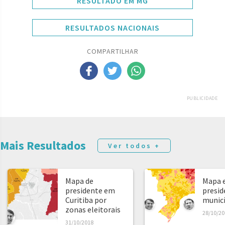
RESULTADO EM MG
RESULTADOS NACIONAIS
COMPARTILHAR
PUBLICIDADE
Mais Resultados
Ver todos +
Mapa de
Mapa e
presidente em
presid
Curitiba por
municíp
zonas eleitorais
28/10/20
31/10/2018