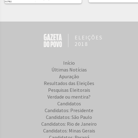
ELEIÇÕES
2018
Início
Últimas Notícias
Apuração
Resultados das Eleições
Pesquisas Eleitorais
Verdade ou mentira?
Candidatos
Candidatos: Presidente
Candidatos: São Paulo
Candidatos: Rio de Janeiro
Candidatos: Minas Gerais
Candidatos: Paraná