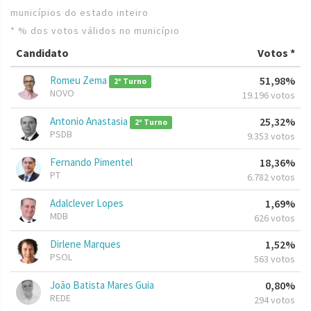
municípios do estado inteiro
* % dos votos válidos no município
Candidato
Votos *
Romeu Zema
51,98%
2º Turno
NOVO
19.196 votos
Antonio Anastasia
25,32%
2º Turno
PSDB
9.353 votos
Fernando Pimentel
18,36%
PT
6.782 votos
Adalclever Lopes
1,69%
MDB
626 votos
Dirlene Marques
1,52%
PSOL
563 votos
João Batista Mares Guia
0,80%
REDE
294 votos