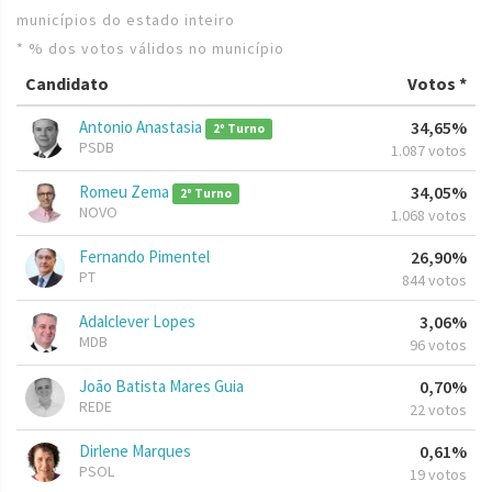
municípios do estado inteiro
* % dos votos válidos no município
Candidato
Votos *
Antonio Anastasia
34,65%
2º Turno
PSDB
1.087 votos
Romeu Zema
34,05%
2º Turno
NOVO
1.068 votos
Fernando Pimentel
26,90%
PT
844 votos
Adalclever Lopes
3,06%
MDB
96 votos
João Batista Mares Guia
0,70%
REDE
22 votos
Dirlene Marques
0,61%
PSOL
19 votos