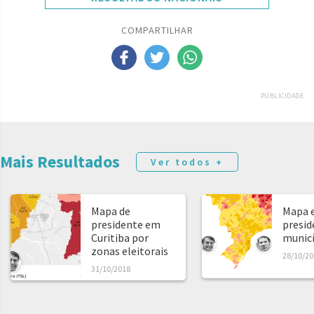
COMPARTILHAR
PUBLICIDADE
Mais Resultados
Ver todos +
Mapa de
Mapa e
presidente em
presid
Curitiba por
municíp
zonas eleitorais
28/10/20
31/10/2018