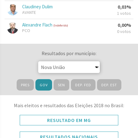
Claudiney Dulim
0,03%
AVANTE
1 votos
Alexandre Flach
0,00%
(Indeferido)
PCO
0 votos
Resultados por município:
PRES
GOV
SEN
DEP. FED
DEP. EST
Mais eleitos e resultados das Eleições 2018 no Brasil:
RESULTADO EM MG
RESULTADOS NACIONAIS