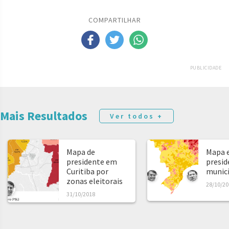
COMPARTILHAR
PUBLICIDADE
Mais Resultados
Ver todos +
Mapa de
Mapa e
presidente em
presid
Curitiba por
municíp
zonas eleitorais
28/10/20
31/10/2018