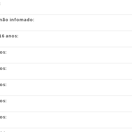
:
 não infomado:
16 anos:
os:
os:
os:
os:
os: